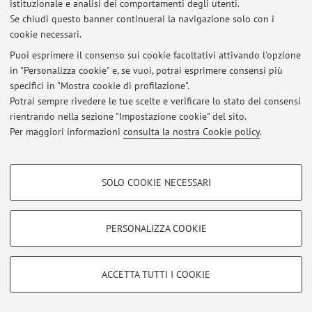
istituzionale e analisi dei comportamenti degli utenti.
Se chiudi questo banner continuerai la navigazione solo con i
cookie necessari.
Puoi esprimere il consenso sui cookie facoltativi attivando l'opzione
Area riservata
in "Personalizza cookie" e, se vuoi, potrai esprimere consensi più
Accedi tramite
login
per gestire tutti i contenuti del sito.
specifici in "Mostra cookie di profilazione".
Potrai sempre rivedere le tue scelte e verificare lo stato dei consensi
rientrando nella sezione "Impostazione cookie" del sito.
© 2026 - ALMA MATER STUDIORUM - Università di Bologna - Via
Per maggiori informazioni
consulta la nostra Cookie policy
.
Zamboni, 33 - 40126 Bologna - Partita IVA: 01131710376
Privacy
|
Note legali
|
Impostazioni Cookie
COOKIE DI PROFILAZIONE - FACOLTATIVI
SOLO COOKIE NECESSARI
Si tratta di cookie utilizzati per analizzare le caratteristiche della navigazione
degli utenti, creare profili in base al loro comportamento sul sito, per analisi
di marketing.
PERSONALIZZA COOKIE
Mostra cookie di profilazione
Google/Youtube Video
COOKIE TECNICI - NECESSARI
ACCETTA TUTTI I COOKIE
Facebook
Si tratta di cookie tecnici utilizzati, a titolo esemplificativo, per il corretto
Vimeo
funzionamento del sito, salvare le preferenze di navigazione, per il