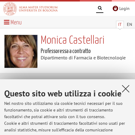
Login
Menu
IT
EN
Monica Castellari
Professoressa a contratto
Dipartimento di Farmacia e Biotecnologie
Avvisi
Questo sito web utilizza i cookie
Lezione on line
Nel nostro sito utilizziamo sia cookie tecnici necessari per il suo
A tutti gli studenti confermo che terrò le lezioni in
funzionamento, sia cookie e altri strumenti di tracciamento
presenza da Mercoledì 4 Marzo 2026 dalle 9.00 alle
facoltativi che potrai attivare solo con il tuo consenso.
12.45 Il materiale per le lezioni è pubblicato su virtuale
Cookie e altri strumenti di tracciamento facoltativi sono usati per
analisi statistiche, misure sull'efficacia della comunicazione
Pubblicato il: 02 dicembre 2025