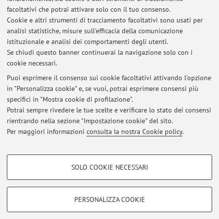
Effects of Kinesiologic Approach - The Canali Postural
facoltativi che potrai attivare solo con il tuo consenso.
Method - To Posture Reprogramming for Non-Specific Low
Cookie e altri strumenti di tracciamento facoltativi sono usati per
Back Pain - Healthcare Manuscript ID 3481819
analisi statistiche, misure sull'efficacia della comunicazione
istituzionale e analisi dei comportamenti degli utenti.
Autore del libro “Sinergie Muscolari - il che corpo che
Se chiudi questo banner continuerai la navigazione solo con i
combina. il Karate incontra il Canali Postural Method®”
cookie necessari.
Puoi esprimere il consenso sui cookie facoltativi attivando l'opzione
in "Personalizza cookie" e, se vuoi, potrai esprimere consensi più
Ultimi avvisi
specifici in "Mostra cookie di profilazione".
Potrai sempre rivedere le tue scelte e verificare lo stato dei consensi
Al momento non sono presenti avvisi.
rientrando nella sezione "Impostazione cookie" del sito.
Per maggiori informazioni
consulta la nostra Cookie policy
.
COOKIE DI PROFILAZIONE - FACOLTATIVI
SOLO COOKIE NECESSARI
Si tratta di cookie utilizzati per analizzare le caratteristiche della navigazione
Area riservata
degli utenti, creare profili in base al loro comportamento sul sito, per analisi
Accedi tramite
login
per gestire tutti i contenuti del sito.
di marketing.
PERSONALIZZA COOKIE
Mostra cookie di profilazione