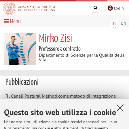
Login
Menu
IT
EN
Mirko Zisi
Professore a contratto
Dipartimento di Scienze per la Qualità della
Vita
Pubblicazioni
“Il Canali Postural Method come metodo di integrazione
alle professioni sanitarie pubblicato sulla rivista “Salute 33”
nel numero di Maggio 2022 (Anno 5 Num 46 ISSN NUM
Questo sito web utilizza i cookie
2612-4947)
Nel nostro sito utilizziamo sia cookie tecnici necessari per il suo
A Quasi Experimental Controlled Study to Evaluate the
funzionamento, sia cookie e altri strumenti di tracciamento