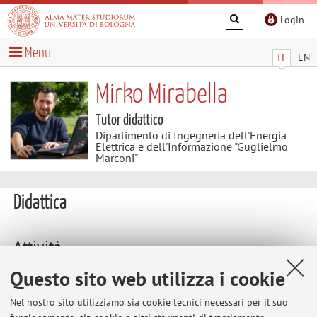
Login
Menu
IT
EN
Mirko Mirabella
Tutor didattico
Dipartimento di Ingegneria dell'Energia
Elettrica e dell'Informazione "Guglielmo
Marconi"
Didattica
Attività
Questo sito web utilizza i cookie
Anno Accademico
Nel nostro sito utilizziamo sia cookie tecnici necessari per il suo
Non sono presenti attività didattiche per l'A.A.
2026-2027
.