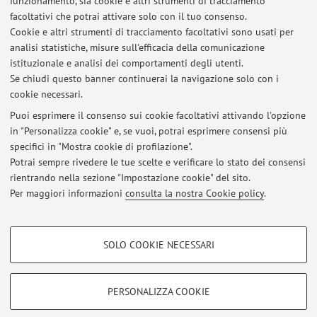
funzionamento, sia cookie e altri strumenti di tracciamento
facoltativi che potrai attivare solo con il tuo consenso.
Cookie e altri strumenti di tracciamento facoltativi sono usati per
analisi statistiche, misure sull'efficacia della comunicazione
Ultimi avvisi
istituzionale e analisi dei comportamenti degli utenti.
Se chiudi questo banner continuerai la navigazione solo con i
Al momento non sono presenti avvisi.
cookie necessari.
Puoi esprimere il consenso sui cookie facoltativi attivando l'opzione
in "Personalizza cookie" e, se vuoi, potrai esprimere consensi più
specifici in "Mostra cookie di profilazione".
Potrai sempre rivedere le tue scelte e verificare lo stato dei consensi
rientrando nella sezione "Impostazione cookie" del sito.
In evidenza
Per maggiori informazioni
consulta la nostra Cookie policy
.
Wireless Laboratory - WILAB
COOKIE DI PROFILAZIONE - FACOLTATIVI
SOLO COOKIE NECESSARI
Si tratta di cookie utilizzati per analizzare le caratteristiche della navigazione
Area riservata
degli utenti, creare profili in base al loro comportamento sul sito, per analisi
Accedi tramite
login
per gestire tutti i contenuti del sito.
di marketing.
PERSONALIZZA COOKIE
Mostra cookie di profilazione