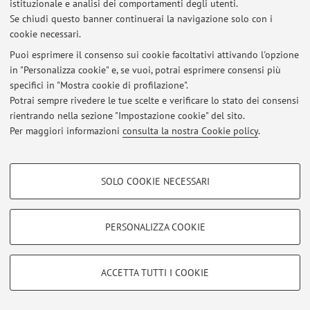
istituzionale e analisi dei comportamenti degli utenti.
Se chiudi questo banner continuerai la navigazione solo con i
Ultimi avvisi
cookie necessari.
Puoi esprimere il consenso sui cookie facoltativi attivando l'opzione
Al momento non sono presenti avvisi.
in "Personalizza cookie" e, se vuoi, potrai esprimere consensi più
specifici in "Mostra cookie di profilazione".
Potrai sempre rivedere le tue scelte e verificare lo stato dei consensi
rientrando nella sezione "Impostazione cookie" del sito.
Per maggiori informazioni
consulta la nostra Cookie policy
.
Area riservata
Accedi tramite
login
per gestire tutti i contenuti del sito.
COOKIE DI PROFILAZIONE - FACOLTATIVI
SOLO COOKIE NECESSARI
Si tratta di cookie utilizzati per analizzare le caratteristiche della navigazione
degli utenti, creare profili in base al loro comportamento sul sito, per analisi
© 2026 - ALMA MATER STUDIORUM - Università di Bologna - Via
di marketing.
Zamboni, 33 - 40126 Bologna - Partita IVA: 01131710376
PERSONALIZZA COOKIE
Privacy
|
Note legali
|
Impostazioni Cookie
Mostra cookie di profilazione
Google/Youtube Video
COOKIE TECNICI - NECESSARI
ACCETTA TUTTI I COOKIE
Facebook
Si tratta di cookie tecnici utilizzati, a titolo esemplificativo, per il corretto
Vimeo
funzionamento del sito, salvare le preferenze di navigazione, per il