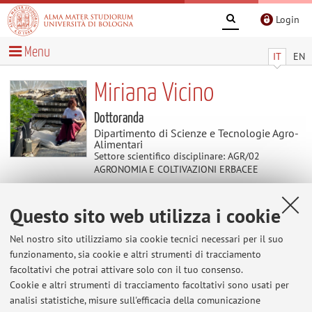
Login
Menu
IT
EN
Miriana Vicino
Dottoranda
Dipartimento di Scienze e Tecnologie Agro-
Alimentari
Settore scientifico disciplinare: AGR/02
AGRONOMIA E COLTIVAZIONI ERBACEE
Questo sito web utilizza i cookie
Temi di ricerca
Nel nostro sito utilizziamo sia cookie tecnici necessari per il suo
Parole chiave:
Soia, Biostimolanti microbici, Stress
funzionamento, sia cookie e altri strumenti di tracciamento
idrico, Microbiota del suolo, Gestione agronomica, Agricoltura
facoltativi che potrai attivare solo con il tuo consenso.
sostenibile.
Cookie e altri strumenti di tracciamento facoltativi sono usati per
analisi statistiche, misure sull'efficacia della comunicazione