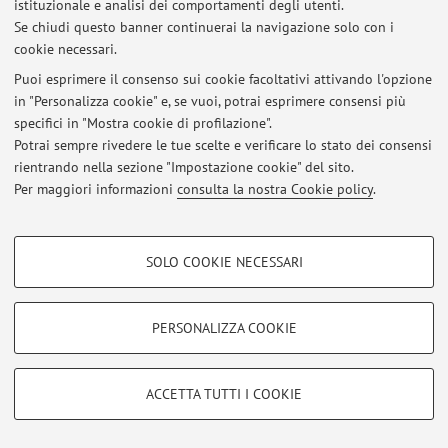
Non sono presenti attività didattiche per l'A.A.
2026-2027
.
istituzionale e analisi dei comportamenti degli utenti.
Se chiudi questo banner continuerai la navigazione solo con i
cookie necessari.
Puoi esprimere il consenso sui cookie facoltativi attivando l'opzione
Ultimi avvisi
in "Personalizza cookie" e, se vuoi, potrai esprimere consensi più
specifici in "Mostra cookie di profilazione".
Al momento non sono presenti avvisi.
Potrai sempre rivedere le tue scelte e verificare lo stato dei consensi
rientrando nella sezione "Impostazione cookie" del sito.
Per maggiori informazioni
consulta la nostra Cookie policy
.
COOKIE DI PROFILAZIONE - FACOLTATIVI
Area riservata
SOLO COOKIE NECESSARI
Accedi tramite
login
per gestire tutti i contenuti del sito.
Si tratta di cookie utilizzati per analizzare le caratteristiche della navigazione
degli utenti, creare profili in base al loro comportamento sul sito, per analisi
di marketing.
PERSONALIZZA COOKIE
Mostra cookie di profilazione
© 2026 - ALMA MATER STUDIORUM - Università di Bologna - Via
Zamboni, 33 - 40126 Bologna - Partita IVA: 01131710376
Google/Youtube Video
Privacy
|
Note legali
|
Impostazioni Cookie
COOKIE TECNICI - NECESSARI
ACCETTA TUTTI I COOKIE
Facebook
Si tratta di cookie tecnici utilizzati, a titolo esemplificativo, per il corretto
Vimeo
funzionamento del sito, salvare le preferenze di navigazione, per il