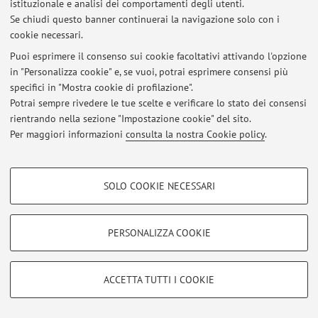
Al momento non sono presenti avvisi.
istituzionale e analisi dei comportamenti degli utenti.
Se chiudi questo banner continuerai la navigazione solo con i
cookie necessari.
Puoi esprimere il consenso sui cookie facoltativi attivando l'opzione
in "Personalizza cookie" e, se vuoi, potrai esprimere consensi più
Area riservata
specifici in "Mostra cookie di profilazione".
Accedi tramite
login
per gestire tutti i contenuti del sito.
Potrai sempre rivedere le tue scelte e verificare lo stato dei consensi
rientrando nella sezione "Impostazione cookie" del sito.
Per maggiori informazioni
consulta la nostra Cookie policy
.
© 2026 - ALMA MATER STUDIORUM - Università di Bologna - Via
Zamboni, 33 - 40126 Bologna - Partita IVA: 01131710376
COOKIE DI PROFILAZIONE - FACOLTATIVI
Privacy
|
Note legali
|
Impostazioni Cookie
SOLO COOKIE NECESSARI
Si tratta di cookie utilizzati per analizzare le caratteristiche della navigazione
degli utenti, creare profili in base al loro comportamento sul sito, per analisi
di marketing.
PERSONALIZZA COOKIE
Mostra cookie di profilazione
Google/Youtube Video
COOKIE TECNICI - NECESSARI
ACCETTA TUTTI I COOKIE
Facebook
Si tratta di cookie tecnici utilizzati, a titolo esemplificativo, per il corretto
Vimeo
funzionamento del sito, salvare le preferenze di navigazione, per il