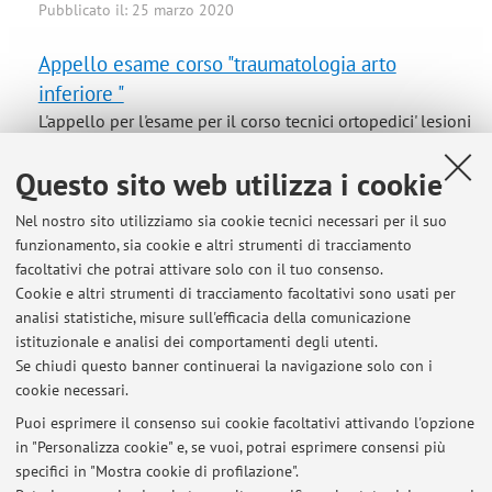
Pubblicato il: 25 marzo 2020
Appello esame corso "traumatologia arto
inferiore "
L'appello per l'esame per il corso tecnici ortopedici' lesioni
post traumatiche arto inferiore ' che dovranno affrantare
gli studenti si terrà : Mercoledì 08 maggio 2019 ore 11
Questo sito web utilizza i cookie
presso l'atrio monumentale dell'Istituto Ortopedico
Nel nostro sito utilizziamo sia cookie tecnici necessari per il suo
Rizzoli.
funzionamento, sia cookie e altri strumenti di tracciamento
Pubblicato il: 14 aprile 2019
facoltativi che potrai attivare solo con il tuo consenso.
Cookie e altri strumenti di tracciamento facoltativi sono usati per
ORARIO LEZIONI 2021 CORSO "LESIONI POST
analisi statistiche, misure sull'efficacia della comunicazione
TRAUMATICHE DELL'ARTO INFERIORE"
istituzionale e analisi dei comportamenti degli utenti.
Se chiudi questo banner continuerai la navigazione solo con i
Le lezioni per gli studenti 'tecnici ortopedici' per il corso "
cookie necessari.
LESIONI POST TRAUMATICHE DELL'ARTO INFERIORE"
anno 2021 si svolgeranno on line in collegamento
Puoi esprimere il consenso sui cookie facoltativi attivando l'opzione
in "Personalizza cookie" e, se vuoi, potrai esprimere consensi più
dall'istituto Ortopedico Rizzoli di Bologna nelle seguenti
specifici in "Mostra cookie di profilazione".
date: Giovedì 07 marzo dalle ore 9 alle ore 11 Giovedì 14