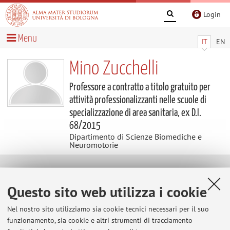
Login
Menu
IT
EN
Mino Zucchelli
Professore a contratto a titolo gratuito per
attività professionalizzanti nelle scuole di
specializzazione di area sanitaria, ex D.I.
68/2015
Dipartimento di Scienze Biomediche e
Neuromotorie
Contatti
Questo sito web utilizza i cookie
E-mail:
mino.zucchelli@unibo.it
Nel nostro sito utilizziamo sia cookie tecnici necessari per il suo
Tel:
+39 051 2143806
funzionamento, sia cookie e altri strumenti di tracciamento