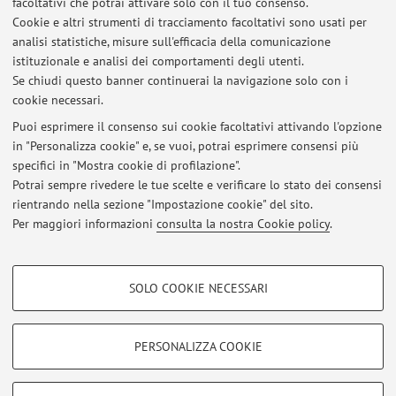
facoltativi che potrai attivare solo con il tuo consenso.
Cookie e altri strumenti di tracciamento facoltativi sono usati per
analisi statistiche, misure sull'efficacia della comunicazione
Dipartimento di Scienze Biomediche e Neuromotorie
istituzionale e analisi dei comportamenti degli utenti.
Via Massarenti 9, Bologna -
Vai alla mappa
Se chiudi questo banner continuerai la navigazione solo con i
cookie necessari.
Puoi esprimere il consenso sui cookie facoltativi attivando l'opzione
in "Personalizza cookie" e, se vuoi, potrai esprimere consensi più
Ultimi avvisi
specifici in "Mostra cookie di profilazione".
Potrai sempre rivedere le tue scelte e verificare lo stato dei consensi
Al momento non sono presenti avvisi.
rientrando nella sezione "Impostazione cookie" del sito.
Per maggiori informazioni
consulta la nostra Cookie policy
.
COOKIE DI PROFILAZIONE - FACOLTATIVI
SOLO COOKIE NECESSARI
Si tratta di cookie utilizzati per analizzare le caratteristiche della navigazione
Area riservata
degli utenti, creare profili in base al loro comportamento sul sito, per analisi
Accedi tramite
login
per gestire tutti i contenuti del sito.
di marketing.
PERSONALIZZA COOKIE
Mostra cookie di profilazione
© 2026 - ALMA MATER STUDIORUM - Università di Bologna - Via
Google/Youtube Video