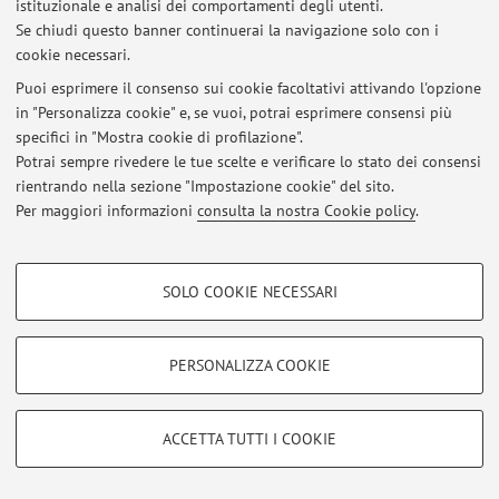
istituzionale e analisi dei comportamenti degli utenti.
Se chiudi questo banner continuerai la navigazione solo con i
cookie necessari.
© 2026 - ALMA MATER STUDIORUM - Università di Bologna - Via
Puoi esprimere il consenso sui cookie facoltativi attivando l'opzione
Zamboni, 33 - 40126 Bologna - Partita IVA: 01131710376
in "Personalizza cookie" e, se vuoi, potrai esprimere consensi più
Privacy
|
Note legali
|
Impostazioni Cookie
specifici in "Mostra cookie di profilazione".
Potrai sempre rivedere le tue scelte e verificare lo stato dei consensi
rientrando nella sezione "Impostazione cookie" del sito.
Per maggiori informazioni
consulta la nostra Cookie policy
.
COOKIE DI PROFILAZIONE - FACOLTATIVI
SOLO COOKIE NECESSARI
Si tratta di cookie utilizzati per analizzare le caratteristiche della navigazione
degli utenti, creare profili in base al loro comportamento sul sito, per analisi
di marketing.
PERSONALIZZA COOKIE
Mostra cookie di profilazione
Google/Youtube Video
COOKIE TECNICI - NECESSARI
ACCETTA TUTTI I COOKIE
Facebook
Si tratta di cookie tecnici utilizzati, a titolo esemplificativo, per il corretto
Vimeo
funzionamento del sito, salvare le preferenze di navigazione, per il