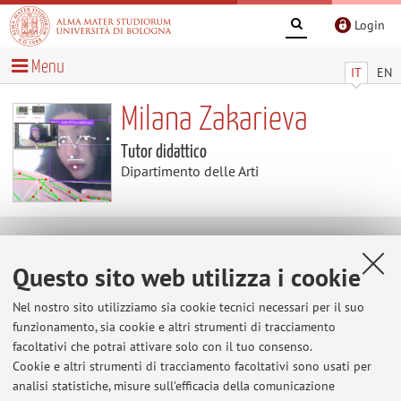
Login
Menu
IT
EN
Milana Zakarieva
Tutor didattico
Dipartimento delle Arti
Avvisi
Questo sito web utilizza i cookie
Al momento non sono presenti avvisi.
Nel nostro sito utilizziamo sia cookie tecnici necessari per il suo
funzionamento, sia cookie e altri strumenti di tracciamento
facoltativi che potrai attivare solo con il tuo consenso.
Cookie e altri strumenti di tracciamento facoltativi sono usati per
Area riservata
analisi statistiche, misure sull'efficacia della comunicazione
Accedi tramite
login
per gestire tutti i contenuti del sito.