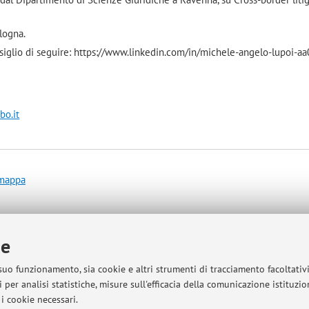
logna.
siglio di seguire: https://www.linkedin.com/in/michele-angelo-lupoi-a
bo.it
 mappa
ie
 suo funzionamento, sia cookie e altri strumenti di tracciamento facoltativ
ndirizzo micheleangelo.lupoi@unibo.it per qualsiasi domanda relativa ai
 per analisi statistiche, misure sull'efficacia della comunicazione istituzi
er organizzare c
olloqui su Teams o in presenza.
i cookie necessari.