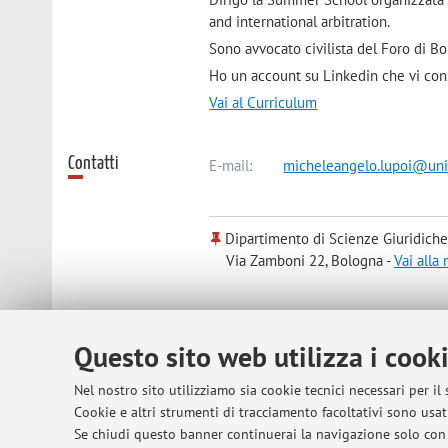
and international arbitration.
Sono avvocato civilista del Foro di Bo
Ho un account su Linkedin che vi con
Vai al Curriculum
Contatti
E-mail:
micheleangelo.lupoi@uni
Dipartimento di Scienze Giuridiche
Via Zamboni 22, Bologna -
Vai alla
Risorse in rete
ORCID
Questo sito web utilizza i cook
Nel nostro sito utilizziamo sia cookie tecnici necessari per il
Orario di ricevimento
Il docente può essere contattato all'i
Cookie e altri strumenti di tracciamento facoltativi sono usati
alla tesi, al percorso universitario e p
Se chiudi questo banner continuerai la navigazione solo con 