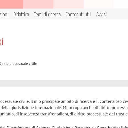
zioni
Didattica
Temi di ricerca
Contenuti utili
Avvisi
oi
Diritto processuale civile
ocessuale civile. Il mio principale ambito di ricerca è il contenzioso civ
ili della giurisdizione internazionale. Mi occupo anche di diritto processu
unitario, di insolvenza transfrontaliera, di diritto processuale dei trust e 
al Dipartimento di Scienze Giuridiche a Ravenna, su Cross-border liti