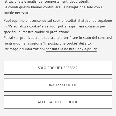
istituzionale e analisi dei comportamenti degli utenti.
Ultimi avvisi
Se chiudi questo banner continuerai la navigazione solo con i
cookie necessari.
Al momento non sono presenti avvisi.
Puoi esprimere il consenso sui cookie facoltativi attivando l'opzione
in "Personalizza cookie" e, se vuoi, potrai esprimere consensi più
specifici in "Mostra cookie di profilazione".
Potrai sempre rivedere le tue scelte e verificare lo stato dei consensi
rientrando nella sezione "Impostazione cookie" del sito.
Area riservata
Per maggiori informazioni
consulta la nostra Cookie policy
.
Accedi tramite
login
per gestire tutti i contenuti del sito.
COOKIE DI PROFILAZIONE - FACOLTATIVI
SOLO COOKIE NECESSARI
© 2026 - ALMA MATER STUDIORUM - Università di Bologna - Via
Si tratta di cookie utilizzati per analizzare le caratteristiche della navigazione
Zamboni, 33 - 40126 Bologna - Partita IVA: 01131710376
degli utenti, creare profili in base al loro comportamento sul sito, per analisi
Privacy
|
Note legali
|
Impostazioni Cookie
di marketing.
PERSONALIZZA COOKIE
Mostra cookie di profilazione
Google/Youtube Video
COOKIE TECNICI - NECESSARI
ACCETTA TUTTI I COOKIE
Facebook
Si tratta di cookie tecnici utilizzati, a titolo esemplificativo, per il corretto
Vimeo
funzionamento del sito, salvare le preferenze di navigazione, per il