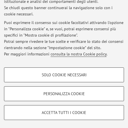
istituzionale e analisi dei comportamenti degli utenti.
Se chiudi questo banner continuerai la navigazione solo con i
cookie necessari.
Puoi esprimere il consenso sui cookie facoltativi attivando l'opzione
Area riservata
in "Personalizza cookie" e, se vuoi, potrai esprimere consensi più
Accedi tramite
login
per gestire tutti i contenuti del sito.
specifici in "Mostra cookie di profilazione".
Potrai sempre rivedere le tue scelte e verificare lo stato dei consensi
rientrando nella sezione "Impostazione cookie" del sito.
© 2026 - ALMA MATER STUDIORUM - Università di Bologna - Via
Per maggiori informazioni
consulta la nostra Cookie policy
.
Zamboni, 33 - 40126 Bologna - Partita IVA: 01131710376
Privacy
|
Note legali
|
Impostazioni Cookie
COOKIE DI PROFILAZIONE - FACOLTATIVI
SOLO COOKIE NECESSARI
Si tratta di cookie utilizzati per analizzare le caratteristiche della navigazione
degli utenti, creare profili in base al loro comportamento sul sito, per analisi
di marketing.
PERSONALIZZA COOKIE
Mostra cookie di profilazione
Google/Youtube Video
COOKIE TECNICI - NECESSARI
ACCETTA TUTTI I COOKIE
Facebook
Si tratta di cookie tecnici utilizzati, a titolo esemplificativo, per il corretto
Vimeo
funzionamento del sito, salvare le preferenze di navigazione, per il