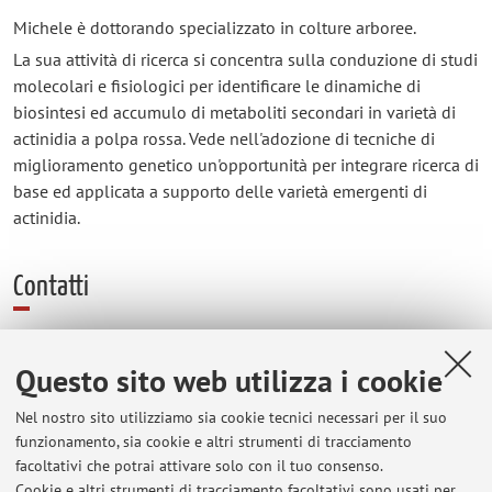
Michele è dottorando specializzato in colture arboree.
La sua attività di ricerca si concentra sulla conduzione di studi
molecolari e fisiologici per identificare le dinamiche di
biosintesi ed accumulo di metaboliti secondari in varietà di
actinidia a polpa rossa. Vede nell'adozione di tecniche di
miglioramento genetico un'opportunità per integrare ricerca di
base ed applicata a supporto delle varietà emergenti di
actinidia.
Contatti
E-mail:
michele.consolini5@unibo.it
Questo sito web utilizza i cookie
Nel nostro sito utilizziamo sia cookie tecnici necessari per il suo
Dipartimento di Scienze e Tecnologie Agro-Alimentari
funzionamento, sia cookie e altri strumenti di tracciamento
Viale Fanin 50, Bologna -
Vai alla mappa
facoltativi che potrai attivare solo con il tuo consenso.
Cookie e altri strumenti di tracciamento facoltativi sono usati per