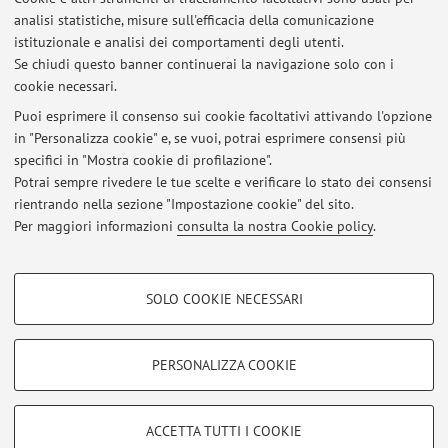
analisi statistiche, misure sull'efficacia della comunicazione
Dipartimento di Scienze e Tecnologie Agro-Alimentari
istituzionale e analisi dei comportamenti degli utenti.
Viale Fanin 44, Bologna -
Vai alla mappa
Se chiudi questo banner continuerai la navigazione solo con i
cookie necessari.
Puoi esprimere il consenso sui cookie facoltativi attivando l'opzione
in "Personalizza cookie" e, se vuoi, potrai esprimere consensi più
Ultimi avvisi
specifici in "Mostra cookie di profilazione".
Potrai sempre rivedere le tue scelte e verificare lo stato dei consensi
Al momento non sono presenti avvisi.
rientrando nella sezione "Impostazione cookie" del sito.
Per maggiori informazioni
consulta la nostra Cookie policy
.
COOKIE DI PROFILAZIONE - FACOLTATIVI
SOLO COOKIE NECESSARI
Si tratta di cookie utilizzati per analizzare le caratteristiche della navigazione
Area riservata
degli utenti, creare profili in base al loro comportamento sul sito, per analisi
Accedi tramite
login
per gestire tutti i contenuti del sito.
di marketing.
PERSONALIZZA COOKIE
Mostra cookie di profilazione
© 2026 - ALMA MATER STUDIORUM - Università di Bologna - Via
Google/Youtube Video
COOKIE TECNICI - NECESSARI
ACCETTA TUTTI I COOKIE
Zamboni, 33 - 40126 Bologna - Partita IVA: 01131710376
Facebook