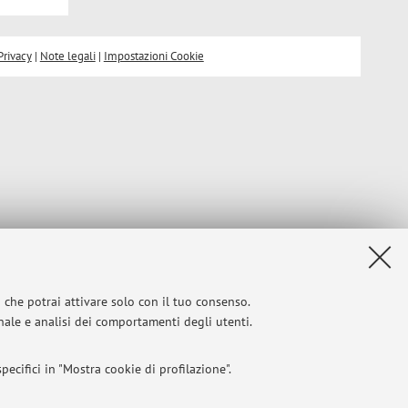
Privacy
|
Note legali
|
Impostazioni Cookie
i che potrai attivare solo con il tuo consenso.
onale e analisi dei comportamenti degli utenti.
ecifici in "Mostra cookie di profilazione".