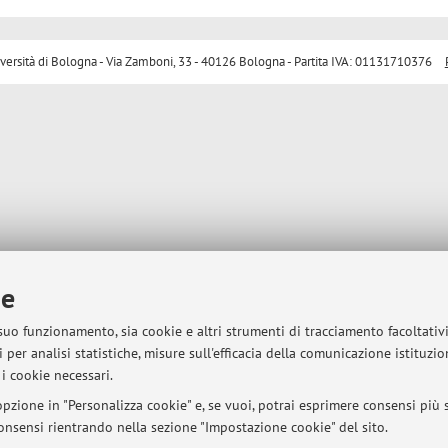
sità di Bologna - Via Zamboni, 33 - 40126 Bologna - Partita IVA: 01131710376
ie
 suo funzionamento, sia cookie e altri strumenti di tracciamento facoltativ
 per analisi statistiche, misure sull'efficacia della comunicazione istituzi
i cookie necessari.
pzione in "Personalizza cookie" e, se vuoi, potrai esprimere consensi più sp
 consensi rientrando nella sezione "Impostazione cookie" del sito.