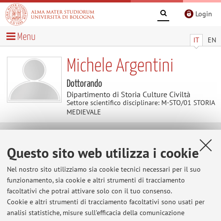
Login
Menu
IT
EN
Michele Argentini
Dottorando
Dipartimento di Storia Culture Civiltà
Settore scientifico disciplinare: M-STO/01 STORIA
MEDIEVALE
Contenuti utili
Questo sito web utilizza i cookie
Al momento non sono presenti contenuti.
Nel nostro sito utilizziamo sia cookie tecnici necessari per il suo
funzionamento, sia cookie e altri strumenti di tracciamento
facoltativi che potrai attivare solo con il tuo consenso.
Cookie e altri strumenti di tracciamento facoltativi sono usati per
Ultimi avvisi
analisi statistiche, misure sull'efficacia della comunicazione