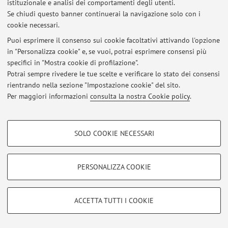
istituzionale e analisi dei comportamenti degli utenti.
Al momento non sono presenti avvisi.
Se chiudi questo banner continuerai la navigazione solo con i
cookie necessari.
Puoi esprimere il consenso sui cookie facoltativi attivando l'opzione
in "Personalizza cookie" e, se vuoi, potrai esprimere consensi più
specifici in "Mostra cookie di profilazione".
Area riservata
Potrai sempre rivedere le tue scelte e verificare lo stato dei consensi
Accedi tramite
login
per gestire tutti i contenuti del sito.
rientrando nella sezione "Impostazione cookie" del sito.
Per maggiori informazioni
consulta la nostra Cookie policy
.
© 2026 - ALMA MATER STUDIORUM - Università di Bologna - Via
COOKIE DI PROFILAZIONE - FACOLTATIVI
Zamboni, 33 - 40126 Bologna - Partita IVA: 01131710376
SOLO COOKIE NECESSARI
Privacy
|
Note legali
|
Impostazioni Cookie
Si tratta di cookie utilizzati per analizzare le caratteristiche della navigazione
degli utenti, creare profili in base al loro comportamento sul sito, per analisi
di marketing.
PERSONALIZZA COOKIE
Mostra cookie di profilazione
Google/Youtube Video
COOKIE TECNICI - NECESSARI
ACCETTA TUTTI I COOKIE
Facebook
Si tratta di cookie tecnici utilizzati, a titolo esemplificativo, per il corretto
Vimeo
funzionamento del sito, salvare le preferenze di navigazione, per il