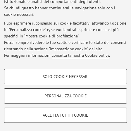
istituzionale e analisi dei comportamenti degli utenti.
Al momento non sono presenti avvisi.
Se chiudi questo banner continuerai la navigazione solo con i
cookie necessari.
Puoi esprimere il consenso sui cookie facoltativi attivando l'opzione
in "Personalizza cookie" e, se vuoi, potrai esprimere consensi più
specifici in "Mostra cookie di profilazione".
Area riservata
Potrai sempre rivedere le tue scelte e verificare lo stato dei consensi
Accedi tramite
login
per gestire tutti i contenuti del sito.
rientrando nella sezione "Impostazione cookie" del sito.
Per maggiori informazioni
consulta la nostra Cookie policy
.
© 2026 - ALMA MATER STUDIORUM - Università di Bologna - Via
COOKIE DI PROFILAZIONE - FACOLTATIVI
Zamboni, 33 - 40126 Bologna - Partita IVA: 01131710376
SOLO COOKIE NECESSARI
Privacy
|
Note legali
|
Impostazioni Cookie
Si tratta di cookie utilizzati per analizzare le caratteristiche della navigazione
degli utenti, creare profili in base al loro comportamento sul sito, per analisi
di marketing.
PERSONALIZZA COOKIE
Mostra cookie di profilazione
Google/Youtube Video
COOKIE TECNICI - NECESSARI
ACCETTA TUTTI I COOKIE
Facebook
Si tratta di cookie tecnici utilizzati, a titolo esemplificativo, per il corretto
Vimeo
funzionamento del sito, salvare le preferenze di navigazione, per il