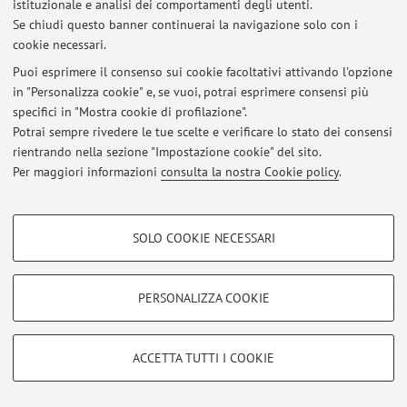
istituzionale e analisi dei comportamenti degli utenti.
Se chiudi questo banner continuerai la navigazione solo con i
Al momento non sono presenti avvisi.
cookie necessari.
Puoi esprimere il consenso sui cookie facoltativi attivando l'opzione
in "Personalizza cookie" e, se vuoi, potrai esprimere consensi più
specifici in "Mostra cookie di profilazione".
Potrai sempre rivedere le tue scelte e verificare lo stato dei consensi
Area riservata
rientrando nella sezione "Impostazione cookie" del sito.
Accedi tramite
login
per gestire tutti i contenuti del sito.
Per maggiori informazioni
consulta la nostra Cookie policy
.
COOKIE DI PROFILAZIONE - FACOLTATIVI
© 2026 - ALMA MATER STUDIORUM - Università di Bologna - Via
SOLO COOKIE NECESSARI
Zamboni, 33 - 40126 Bologna - Partita IVA: 01131710376
Si tratta di cookie utilizzati per analizzare le caratteristiche della navigazione
Privacy
|
Note legali
|
Impostazioni Cookie
degli utenti, creare profili in base al loro comportamento sul sito, per analisi
di marketing.
PERSONALIZZA COOKIE
Mostra cookie di profilazione
Google/Youtube Video
COOKIE TECNICI - NECESSARI
ACCETTA TUTTI I COOKIE
Facebook
Si tratta di cookie tecnici utilizzati, a titolo esemplificativo, per il corretto
Vimeo
funzionamento del sito, salvare le preferenze di navigazione, per il