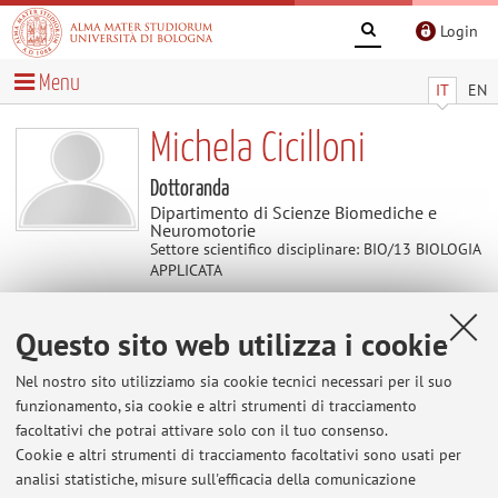
Login
Menu
IT
EN
Michela Cicilloni
Dottoranda
Dipartimento di Scienze Biomediche e
Neuromotorie
Settore scientifico disciplinare: BIO/13 BIOLOGIA
APPLICATA
Questo sito web utilizza i cookie
Contenuti utili
Nel nostro sito utilizziamo sia cookie tecnici necessari per il suo
Al momento non sono presenti contenuti.
funzionamento, sia cookie e altri strumenti di tracciamento
facoltativi che potrai attivare solo con il tuo consenso.
Cookie e altri strumenti di tracciamento facoltativi sono usati per
analisi statistiche, misure sull'efficacia della comunicazione
Ultimi avvisi