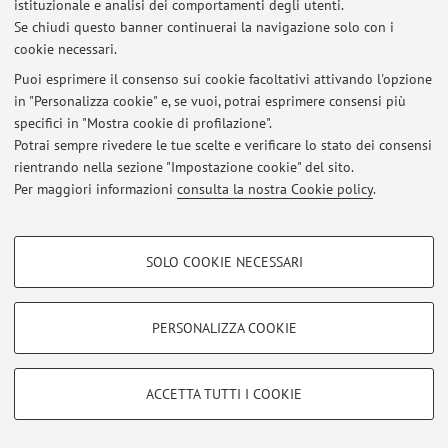
Al momento non sono presenti avvisi.
istituzionale e analisi dei comportamenti degli utenti.
Se chiudi questo banner continuerai la navigazione solo con i
cookie necessari.
Puoi esprimere il consenso sui cookie facoltativi attivando l'opzione
in "Personalizza cookie" e, se vuoi, potrai esprimere consensi più
Area riservata
specifici in "Mostra cookie di profilazione".
Accedi tramite
login
per gestire tutti i contenuti del sito.
Potrai sempre rivedere le tue scelte e verificare lo stato dei consensi
rientrando nella sezione "Impostazione cookie" del sito.
Per maggiori informazioni
consulta la nostra Cookie policy
.
© 2026 - ALMA MATER STUDIORUM - Università di Bologna - Via
Zamboni, 33 - 40126 Bologna - Partita IVA: 01131710376
COOKIE DI PROFILAZIONE - FACOLTATIVI
Privacy
|
Note legali
|
Impostazioni Cookie
SOLO COOKIE NECESSARI
Si tratta di cookie utilizzati per analizzare le caratteristiche della navigazione
degli utenti, creare profili in base al loro comportamento sul sito, per analisi
di marketing.
PERSONALIZZA COOKIE
Mostra cookie di profilazione
Google/Youtube Video
COOKIE TECNICI - NECESSARI
ACCETTA TUTTI I COOKIE
Facebook
Si tratta di cookie tecnici utilizzati, a titolo esemplificativo, per il corretto
Vimeo
funzionamento del sito, salvare le preferenze di navigazione, per il