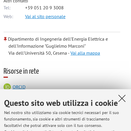
Altri contatti
Tel:
+39 051 20 9 3008
Web:
Vai al sito personale
Dipartimento di Ingegneria dell'Energia Elettrica e
dell'Informazione "Guglielmo Marconi"
Via dell'Università 50, Cesena -
Vai alla mappa
Risorse in rete
ORCID
Questo sito web utilizza i cookie
Orario di ricevimento
Nel nostro sito utilizziamo sia cookie tecnici necessari per il suo
funzionamento, sia cookie e altri strumenti di tracciamento
Mercoledì ore 9-11 in presenza nello studio di Cesena o via
facoltativi che potrai attivare solo con il tuo consenso.
Teams