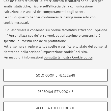
Cookie e altri strumenti di tracciamento facoltativi sono usati per
analisi statistiche, misure sull'efficacia della comunicazione
Il docente è disponibile per ricevimento in altri orari, in
istituzionale e analisi dei comportamenti degli utenti.
presenza o via Teams, previo contatto attraverso email.
Se chiudi questo banner continuerai la navigazione solo con i
cookie necessari.
Puoi esprimere il consenso sui cookie facoltativi attivando l'opzione
in "Personalizza cookie" e, se vuoi, potrai esprimere consensi più
Ultimi avvisi
specifici in "Mostra cookie di profilazione".
Potrai sempre rivedere le tue scelte e verificare lo stato dei consensi
Al momento non sono presenti avvisi.
rientrando nella sezione "Impostazione cookie" del sito.
Per maggiori informazioni
consulta la nostra Cookie policy
.
COOKIE DI PROFILAZIONE - FACOLTATIVI
SOLO COOKIE NECESSARI
Si tratta di cookie utilizzati per analizzare le caratteristiche della navigazione
Area riservata
degli utenti, creare profili in base al loro comportamento sul sito, per analisi
Accedi tramite
login
per gestire tutti i contenuti del sito.
di marketing.
PERSONALIZZA COOKIE
Mostra cookie di profilazione
© 2026 - ALMA MATER STUDIORUM - Università di Bologna - Via
Google/Youtube Video
COOKIE TECNICI - NECESSARI
ACCETTA TUTTI I COOKIE
Zamboni, 33 - 40126 Bologna - Partita IVA: 01131710376