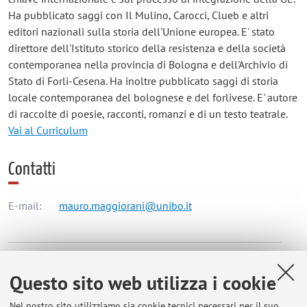
Ha pubblicato saggi con Il Mulino, Carocci, Clueb e altri
editori nazionali sulla storia dell'Unione europea. E' stato
direttore dell'Istituto storico della resistenza e della società
contemporanea nella provincia di Bologna e dell'Archivio di
Stato di Forli-Cesena. Ha inoltre pubblicato saggi di storia
locale contemporanea del bolognese e del forlivese. E' autore
di raccolte di poesie, racconti, romanzi e di un testo teatrale.
Vai al Curriculum
Contatti
E-mail:
mauro.maggiorani@unibo.it
Dipartimento di Interpretazione e Traduzione
Corso della Repubblica 136, Forlì -
Vai alla mappa
Questo sito web utilizza i cookie
Nel nostro sito utilizziamo sia cookie tecnici necessari per il suo