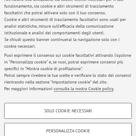
Orario di ricevimento
funzionamento, sia cookie e altri strumenti di tracciamento
facoltativi che potrai attivare solo con il tuo consenso.
Cookie e altri strumenti di tracciamento facoltativi sono usati per
Per contattare il docente scrivere a:
analisi statistiche, misure sull'efficacia della comunicazione
mauro.maggiorani@unibo.it
istituzionale e analisi dei comportamenti degli utenti.
Se chiudi questo banner continuerai la navigazione solo con i
cookie necessari.
Puoi esprimere il consenso sui cookie facoltativi attivando l'opzione
in "Personalizza cookie" e, se vuoi, potrai esprimere consensi più
Ultimi avvisi
specifici in "Mostra cookie di profilazione".
Potrai sempre rivedere le tue scelte e verificare lo stato dei consensi
Al momento non sono presenti avvisi.
rientrando nella sezione "Impostazione cookie" del sito.
Per maggiori informazioni
consulta la nostra Cookie policy
.
COOKIE DI PROFILAZIONE - FACOLTATIVI
SOLO COOKIE NECESSARI
Si tratta di cookie utilizzati per analizzare le caratteristiche della navigazione
Area riservata
degli utenti, creare profili in base al loro comportamento sul sito, per analisi
Accedi tramite
login
per gestire tutti i contenuti del sito.
di marketing.
PERSONALIZZA COOKIE
Mostra cookie di profilazione