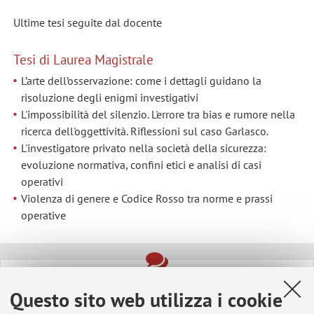
Ultime tesi seguite dal docente
Tesi di Laurea Magistrale
L’arte dell’osservazione: come i dettagli guidano la
risoluzione degli enigmi investigativi
L'impossibilità del silenzio. L'errore tra bias e rumore nella
ricerca dell'oggettività. Riflessioni sul caso Garlasco.
L'investigatore privato nella società della sicurezza:
evoluzione normativa, confini etici e analisi di casi
operativi
Violenza di genere e Codice Rosso tra norme e prassi
operative
Ultimi avvisi
Questo sito web utilizza i cookie
Tesi di laurea - Procedure consegna elaborati al docente per