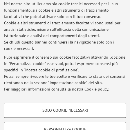
revisione
Nel nostro sito utilizziamo sia cookie tecnici necessari per il suo
Pubblicato il: 02 aprile 2019
funzionamento, sia cookie e altri strumenti di tracciamento
facoltativi che potrai attivare solo con il tuo consenso.
Avviso per i laureandi: norme anti-plagio
Cookie e altri strumenti di tracciamento facoltativi sono usati per
Pubblicato il: 31 gennaio 2019
analisi statistiche, misure sull'efficacia della comunicazione
istituzionale e analisi dei comportamenti degli utenti.
Modalità per sostenere la prova d'esame per studenti a debito
Se chiudi questo banner continuerai la navigazione solo con i
cookie necessari.
Pubblicato il: 17 novembre 2018
Puoi esprimere il consenso sui cookie facoltativi attivando l'opzione
Tutti gli avvisi
in "Personalizza cookie" e, se vuoi, potrai esprimere consensi più
specifici in "Mostra cookie di profilazione".
Potrai sempre rivedere le tue scelte e verificare lo stato dei consensi
rientrando nella sezione "Impostazione cookie" del sito.
In evidenza
Per maggiori informazioni
consulta la nostra Cookie policy
.
Linee guida per la redazione della tesi di laurea
COOKIE DI PROFILAZIONE - FACOLTATIVI
SOLO COOKIE NECESSARI
Si tratta di cookie utilizzati per analizzare le caratteristiche della navigazione
Area riservata
degli utenti, creare profili in base al loro comportamento sul sito, per analisi
Accedi tramite
login
per gestire tutti i contenuti del sito.
di marketing.
PERSONALIZZA COOKIE