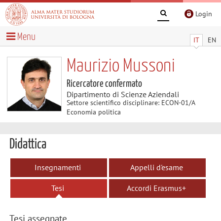
Login
Menu
IT
EN
Maurizio Mussoni
Ricercatore confermato
Dipartimento di Scienze Aziendali
Settore scientifico disciplinare: ECON-01/A
Economia politica
Didattica
Insegnamenti
Appelli d'esame
Tesi
Accordi Erasmus+
Tesi assegnate