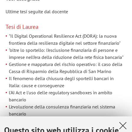
Ultime tesi seguite dal docente
Tesi di Laurea
"Il Digital Operational Resilience Act (DORA): la nuova
frontiera della resilienza digitale nel settore finanziario"
"oltre lo sportello: l’esclusione finanziaria di persone e
imprese nell’era della riduzione della rete fisica bancaria"
Gestione e mappatura del rischio operativo: il caso della
Cassa di Risparmio della Repubblica di San Marino
Il fenomeno della chiusura degli sportelli bancari in
Italia: cause e conseguenze
l'AI Act e l'uso delle regulatory sandboxes in ambito
bancario
L'evoluzione della consulenza finanziaria nel sistema
bancario
Tra DeFi e Banking: disintermediazione, rischi e la nuova
Questo sito web utilizza i cookie
frontiera della Re-intermediazione digitale