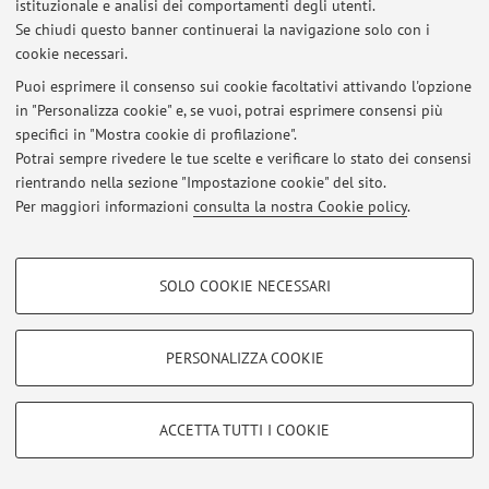
istituzionale e analisi dei comportamenti degli utenti.
Accedi tramite
login
per gestire tutti i contenuti del sito.
Se chiudi questo banner continuerai la navigazione solo con i
cookie necessari.
Puoi esprimere il consenso sui cookie facoltativi attivando l'opzione
© 2026 - ALMA MATER STUDIORUM - Università di Bologna - Via
in "Personalizza cookie" e, se vuoi, potrai esprimere consensi più
Zamboni, 33 - 40126 Bologna - Partita IVA: 01131710376
specifici in "Mostra cookie di profilazione".
Privacy
|
Note legali
|
Impostazioni Cookie
Potrai sempre rivedere le tue scelte e verificare lo stato dei consensi
rientrando nella sezione "Impostazione cookie" del sito.
Per maggiori informazioni
consulta la nostra Cookie policy
.
COOKIE DI PROFILAZIONE - FACOLTATIVI
SOLO COOKIE NECESSARI
Si tratta di cookie utilizzati per analizzare le caratteristiche della navigazione
degli utenti, creare profili in base al loro comportamento sul sito, per analisi
di marketing.
PERSONALIZZA COOKIE
Mostra cookie di profilazione
Google/Youtube Video
COOKIE TECNICI - NECESSARI
ACCETTA TUTTI I COOKIE
Facebook
Si tratta di cookie tecnici utilizzati, a titolo esemplificativo, per il corretto
Vimeo
funzionamento del sito, salvare le preferenze di navigazione, per il