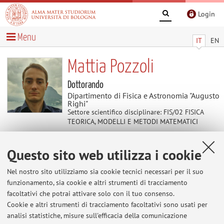
Login
Menu
IT
EN
Mattia Pozzoli
Dottorando
Dipartimento di Fisica e Astronomia "Augusto
Righi"
Settore scientifico disciplinare: FIS/02 FISICA
TEORICA, MODELLI E METODI MATEMATICI
Questo sito web utilizza i cookie
Avvisi
Nel nostro sito utilizziamo sia cookie tecnici necessari per il suo
Al momento non sono presenti avvisi.
funzionamento, sia cookie e altri strumenti di tracciamento
facoltativi che potrai attivare solo con il tuo consenso.
Cookie e altri strumenti di tracciamento facoltativi sono usati per
analisi statistiche, misure sull'efficacia della comunicazione
Area riservata