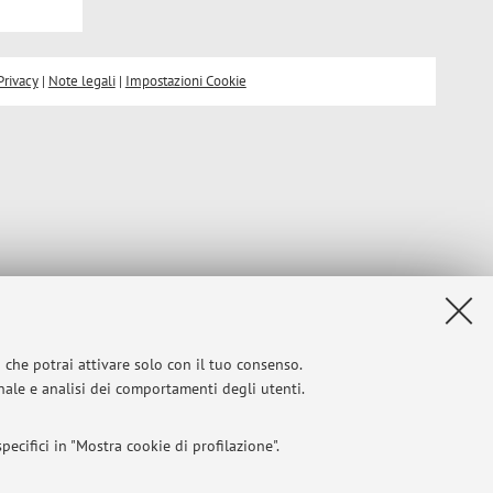
Privacy
|
Note legali
|
Impostazioni Cookie
i che potrai attivare solo con il tuo consenso.
onale e analisi dei comportamenti degli utenti.
ecifici in "Mostra cookie di profilazione".