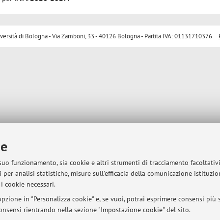
sità di Bologna - Via Zamboni, 33 - 40126 Bologna - Partita IVA: 01131710376
ie
 suo funzionamento, sia cookie e altri strumenti di tracciamento facoltativ
 per analisi statistiche, misure sull'efficacia della comunicazione istituzi
i cookie necessari.
pzione in "Personalizza cookie" e, se vuoi, potrai esprimere consensi più sp
 consensi rientrando nella sezione "Impostazione cookie" del sito.