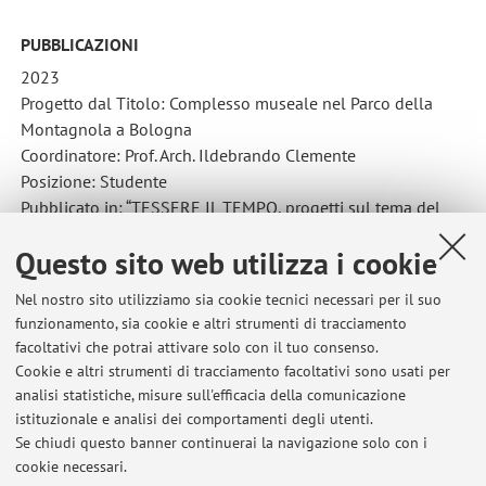
PUBBLICAZIONI
2023
Progetto dal Titolo: Complesso museale nel Parco della
Montagnola a Bologna
Coordinatore: Prof. Arch. Ildebrando Clemente
Posizione: Studente
Pubblicato in: “TESSERE IL TEMPO, progetti sul tema del
museo”, Aiòn Edizioni, Firenze, 2023, pp.100-103. ISBN979-
Questo sito web utilizza i cookie
12-80723-30-7
WORKSHOP INTERNAZIONALE di progettazione
Nel nostro sito utilizziamo sia cookie tecnici necessari per il suo
architettonica “DESIGNING WITH THE LANDSCAPE”
funzionamento, sia cookie e altri strumenti di tracciamento
Coordinatore: Prof.essa. Arch. Riva Lava
facoltativi che potrai attivare solo con il tuo consenso.
Posizione: Componente del gruppo di progettazione
Cookie e altri strumenti di tracciamento facoltativi sono usati per
Pubblicato in: “DESIGNING WITH THE LANDSCAPE on
analisi statistiche, misure sull'efficacia della comunicazione
istituzionale e analisi dei comportamenti degli utenti.
Edge”, National Technical University of Athens, Athens, 2023,
Se chiudi questo banner continuerai la navigazione solo con i
pp.72-78. ISBN979-12-80723-30-7
cookie necessari.