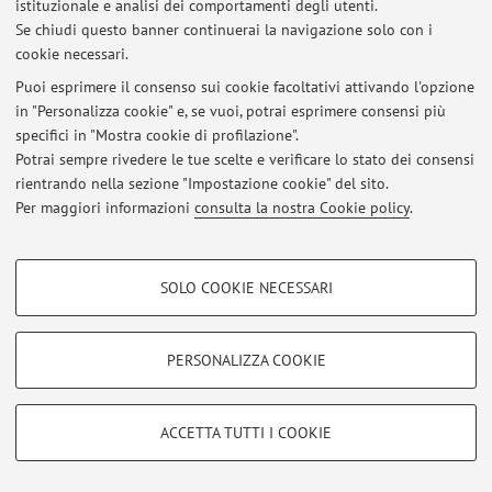
istituzionale e analisi dei comportamenti degli utenti.
Al momento non sono presenti avvisi.
Se chiudi questo banner continuerai la navigazione solo con i
cookie necessari.
Puoi esprimere il consenso sui cookie facoltativi attivando l'opzione
in "Personalizza cookie" e, se vuoi, potrai esprimere consensi più
specifici in "Mostra cookie di profilazione".
Area riservata
Potrai sempre rivedere le tue scelte e verificare lo stato dei consensi
Accedi tramite
login
per gestire tutti i contenuti del sito.
rientrando nella sezione "Impostazione cookie" del sito.
Per maggiori informazioni
consulta la nostra Cookie policy
.
© 2026 - ALMA MATER STUDIORUM - Università di Bologna - Via
COOKIE DI PROFILAZIONE - FACOLTATIVI
Zamboni, 33 - 40126 Bologna - Partita IVA: 01131710376
SOLO COOKIE NECESSARI
Privacy
|
Note legali
|
Impostazioni Cookie
Si tratta di cookie utilizzati per analizzare le caratteristiche della navigazione
degli utenti, creare profili in base al loro comportamento sul sito, per analisi
di marketing.
PERSONALIZZA COOKIE
Mostra cookie di profilazione
Google/Youtube Video
COOKIE TECNICI - NECESSARI
ACCETTA TUTTI I COOKIE
Facebook
Si tratta di cookie tecnici utilizzati, a titolo esemplificativo, per il corretto
Vimeo
funzionamento del sito, salvare le preferenze di navigazione, per il