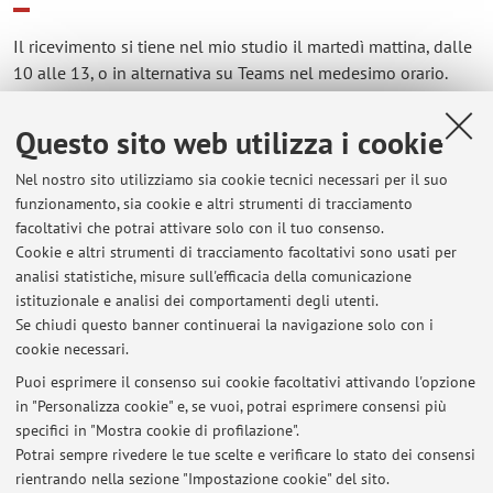
Il ricevimento si tiene nel mio studio il martedì mattina, dalle
10 alle 13, o in alternativa su Teams nel medesimo orario.
Per questioni di particolare urgenza, è possibile concordare
un ricevimento online: matteo.santarelli4@unibo.
Questo sito web utilizza i cookie
Nel nostro sito utilizziamo sia cookie tecnici necessari per il suo
funzionamento, sia cookie e altri strumenti di tracciamento
facoltativi che potrai attivare solo con il tuo consenso.
Ultimi avvisi
Cookie e altri strumenti di tracciamento facoltativi sono usati per
analisi statistiche, misure sull'efficacia della comunicazione
Lezione Filosofia Morale M-Z 20 febbraio annullata
istituzionale e analisi dei comportamenti degli utenti.
Pubblicato il: 20 febbraio 2026
Se chiudi questo banner continuerai la navigazione solo con i
cookie necessari.
Lezione di Antropologia Filosofica 11 febbraio ANNULLATA - inizio
lezioni 12 febbraio
Puoi esprimere il consenso sui cookie facoltativi attivando l'opzione
Pubblicato il: 08 febbraio 2026
in "Personalizza cookie" e, se vuoi, potrai esprimere consensi più
specifici in "Mostra cookie di profilazione".
Ricevimento 10 dicembre
Potrai sempre rivedere le tue scelte e verificare lo stato dei consensi
Pubblicato il: 10 dicembre 2025
rientrando nella sezione "Impostazione cookie" del sito.