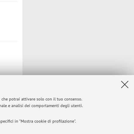
i che potrai attivare solo con il tuo consenso.
Privacy
|
Note legali
|
Impostazioni Cookie
onale e analisi dei comportamenti degli utenti.
ecifici in "Mostra cookie di profilazione".