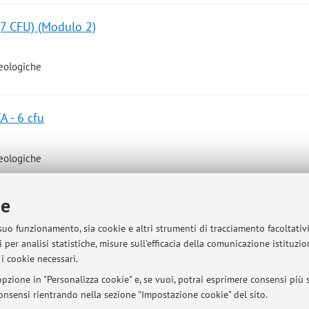
 CFU) (Modulo 2)
eologiche
 - 6 cfu
eologiche
ie
 suo funzionamento, sia cookie e altri strumenti di tracciamento facoltativ
sità di Bologna - Via Zamboni, 33 - 40126 Bologna - Partita IVA: 01131710376
 per analisi statistiche, misure sull'efficacia della comunicazione istituzi
i cookie necessari.
pzione in "Personalizza cookie" e, se vuoi, potrai esprimere consensi più sp
 consensi rientrando nella sezione "Impostazione cookie" del sito.