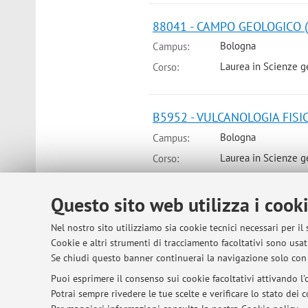
88041 - CAMPO GEOLOGICO (7
Bologna
Campus:
Laurea in Scienze g
Corso:
B5952 - VULCANOLOGIA FISICA
Bologna
Campus:
Laurea in Scienze g
Corso:
Questo sito web utilizza i cook
Nel nostro sito utilizziamo sia cookie tecnici necessari per il
© 2026 - ALMA MATER STUDIORUM - Univer
Cookie e altri strumenti di tracciamento facoltativi sono usati
Se chiudi questo banner continuerai la navigazione solo con 
Puoi esprimere il consenso sui cookie facoltativi attivando l'o
Potrai sempre rivedere le tue scelte e verificare lo stato dei