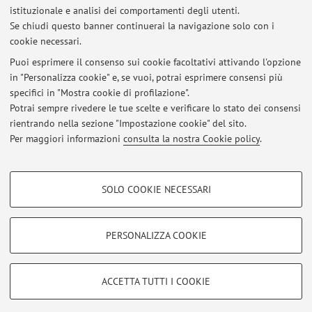
Tumori Trapianti Second Opinion
istituzionale e analisi dei comportamenti degli utenti.
Se chiudi questo banner continuerai la navigazione solo con i
cookie necessari.
Puoi esprimere il consenso sui cookie facoltativi attivando l'opzione
in "Personalizza cookie" e, se vuoi, potrai esprimere consensi più
Ultimi avvisi
specifici in "Mostra cookie di profilazione".
Potrai sempre rivedere le tue scelte e verificare lo stato dei consensi
Al momento non sono presenti avvisi.
rientrando nella sezione "Impostazione cookie" del sito.
Per maggiori informazioni
consulta la nostra Cookie policy
.
COOKIE DI PROFILAZIONE - FACOLTATIVI
SOLO COOKIE NECESSARI
Si tratta di cookie utilizzati per analizzare le caratteristiche della navigazione
Area riservata
degli utenti, creare profili in base al loro comportamento sul sito, per analisi
Accedi tramite
login
per gestire tutti i contenuti del sito.
di marketing.
PERSONALIZZA COOKIE
Mostra cookie di profilazione
© 2026 - ALMA MATER STUDIORUM - Università di Bologna - Via
Google/Youtube Video
COOKIE TECNICI - NECESSARI
ACCETTA TUTTI I COOKIE
Zamboni, 33 - 40126 Bologna - Partita IVA: 01131710376
Facebook
Privacy
|
Note legali
|
Impostazioni Cookie
Si tratta di cookie tecnici utilizzati, a titolo esemplificativo, per il corretto