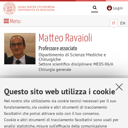
Login
Menu
IT
EN
Matteo Ravaioli
Professore associato
Dipartimento di Scienze Mediche e
Chirurgiche
Settore scientifico disciplinare: MEDS-06/A
Chirurgia generale
Contenuti utili
Questo sito web utilizza i cookie
Trapianto eterotopico di fegato
Nel nostro sito utilizziamo sia cookie tecnici necessari per il suo
funzionamento, sia cookie e altri strumenti di tracciamento
facoltativi che potrai attivare solo con il tuo consenso.
Prenotazione visite
Cookie e altri strumenti di tracciamento facoltativi sono usati per
analisi statistiche, misure sull'efficacia della comunicazione