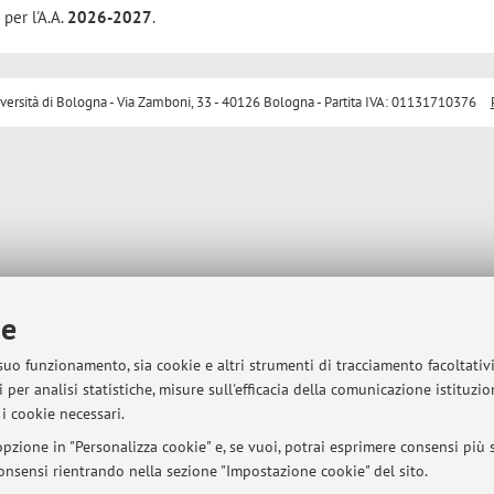
 per l'A.A.
2026-2027
.
sità di Bologna - Via Zamboni, 33 - 40126 Bologna - Partita IVA: 01131710376
ie
 suo funzionamento, sia cookie e altri strumenti di tracciamento facoltativ
 per analisi statistiche, misure sull'efficacia della comunicazione istituzi
i cookie necessari.
pzione in "Personalizza cookie" e, se vuoi, potrai esprimere consensi più sp
 consensi rientrando nella sezione "Impostazione cookie" del sito.