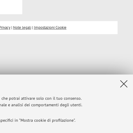
Privacy
|
Note legali
|
Impostazioni Cookie
i che potrai attivare solo con il tuo consenso.
onale e analisi dei comportamenti degli utenti.
ecifici in "Mostra cookie di profilazione".