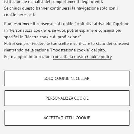
istituzionale e analisi dei comportamenti degli utenti.
Se chiudi questo banner continuerai la navigazione solo con i
cookie necessari.
© 2026 - ALMA MATER STUDIORUM - Università di Bologna - Via
Puoi esprimere il consenso sui cookie facoltativi attivando l'opzione
Zamboni, 33 - 40126 Bologna - Partita IVA: 01131710376
in "Personalizza cookie" e, se vuoi, potrai esprimere consensi più
Privacy
|
Note legali
|
Impostazioni Cookie
specifici in "Mostra cookie di profilazione".
Potrai sempre rivedere le tue scelte e verificare lo stato dei consensi
rientrando nella sezione "Impostazione cookie" del sito.
Per maggiori informazioni
consulta la nostra Cookie policy
.
COOKIE DI PROFILAZIONE - FACOLTATIVI
SOLO COOKIE NECESSARI
Si tratta di cookie utilizzati per analizzare le caratteristiche della navigazione
degli utenti, creare profili in base al loro comportamento sul sito, per analisi
di marketing.
PERSONALIZZA COOKIE
Mostra cookie di profilazione
Google/Youtube Video
COOKIE TECNICI - NECESSARI
ACCETTA TUTTI I COOKIE
Facebook
Si tratta di cookie tecnici utilizzati, a titolo esemplificativo, per il corretto
Vimeo
funzionamento del sito, salvare le preferenze di navigazione, per il