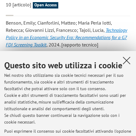
10 [articolo]
Open Access
Benson, Emily; Cianforlini, Matteo; Maria Perla Iotti,
Rebecca; Giovanni Lizzi, Francesco; Tajoli, Lucia
,
Technology
Policy in an Economic Security Era: Recommendations for a G7
FDI Screening Toolkit
, 2024. [rapporto tecnico]
Angelucci, Davide; Piccolino, Gianluca; Fattibene, Daniele;
Questo sito web utilizza i cookie
Paviotti, Irene; Cianforlini, Matteo
,
Gli italiani e gli aiuti
Nel nostro sito utilizziamo sia cookie tecnici necessari per il suo
pubblici allo sviluppo
, Roma, Istituto Affari Internazionali,
funzionamento, sia cookie e altri strumenti di tracciamento
2022, pp. 14 . [rapporto tecnico]
facoltativi che potrai attivare solo con il tuo consenso.
Cookie e altri strumenti di tracciamento facoltativi sono usati per
analisi statistiche, misure sull'efficacia della comunicazione
istituzionale e analisi dei comportamenti degli utenti.
Pubblicazioni antecedenti il 2004
Se chiudi questo banner continuerai la navigazione solo con i
cookie necessari.
Puoi esprimere il consenso sui cookie facoltativi attivando l'opzione