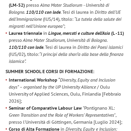
(LM-52)
presso
Alma Mater Studiorum - Università di
Bologna.
110/110 con lode
.
Tesi di laurea in
Diritto dell’UE
dell’Immigrazione
(IUS/14), titolo:
“La tutela della salute dei
migranti nell’Unione europea”
;
Laurea triennale
in
Lingue, mercati e culture dell’Asia
(L -11)
presso
Alma Mater Studiorum, Università di Bologna.
110/110 con lode
.
Tesi di laurea in
Diritto dei Paesi islamici
(IUS/02), titolo:
“I principi della shari’a alla base della finanza
islamica”.
SUMMER SCHOOL E CORSI DI FORMAZIONE:
International Workshop
“
Diversity, Equity and Inclusion
days” –
organised by the UP University Alliance
/ Oulu
University of Applied Sciences, Oulu, Finlandia [Febbraio
2026];
Seminar of Comparative Labour Law
"Pontignano XL:
Green Transition and the Role of Workers’ Representatives"
,
presso l'Università di Göttingen, Germania [Luglio 2024];
Corso di Alta Formazione
in
Diversity, Equity e Inclusion: