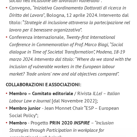
sociali nell’inclusione dei lavoratori vulnerabili”
.
Convegno,
“Iniziativa Coordinamento Dottorati di ricerca in
Diritto del Lavoro”
, Bologna, 12 aprile 2024. Intervento dal
titolo: “
Strategie di inclusione attraverso la partecipazione nel
lavoro per il benessere organizzativo
”.
Conferenza internazionale,
Twenty-first International
Conference in Commemoration of Prof. Marco Biagi, “Social
dialogue in Time of Societal Transformation”, Modena, 18-19
marzo 2024. Intervento dal titolo: “Where do we stand with the
inclusion of vulnerable workers in the European labour
market? Trade unions' new and old objectives compared”.
COLLABORAZIONI E ASSOCIAZIONI:
Membro – Comitato editoriale
/ Rivista
ILLeJ – Italian
Labour Law e-Journal
[dal Novembre 2022];
Membro junior
-
Jean Monnet Chair “ESP – European
Social Policy”;
Membro
- Progetto
PRIN 2020
INSPIRE
– “Inclusion
Strategies through Participation in workplace for