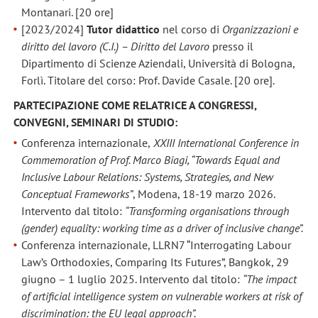
Montanari. [20 ore]
[2023/2024]
Tutor didattico
nel corso di
Organizzazioni e
diritto del lavoro (C.I.) – Diritto del Lavoro
presso il
Dipartimento di Scienze Aziendali, Università di Bologna,
Forlì. Titolare del corso: Prof. Davide Casale. [20 ore].
PARTECIPAZIONE COME RELATRICE A CONGRESSI,
CONVEGNI, SEMINARI DI STUDIO:
Conferenza internazionale,
XXIII International Conference in
Commemoration of Prof. Marco Biagi, “Towards Equal and
Inclusive Labour Relations: Systems, Strategies, and New
Conceptual Frameworks”
, Modena, 18-19 marzo 2026.
Intervento dal titolo:
“Transforming organisations through
(gender) equality: working time as a driver of inclusive change”.
Conferenza internazionale, LLRN7 “Interrogating Labour
Law’s Orthodoxies, Comparing Its Futures”, Bangkok, 29
giugno – 1 luglio 2025. Intervento dal titolo:
“The impact
of artificial intelligence system on vulnerable workers at risk of
discrimination: the EU legal approach”.