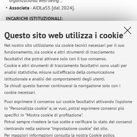
organizational well-being”;
Associata
- AIDLaSS [dal 2024].
INCARICHI ISTITUZIONALI:
Rappresentante dei dottorandi
presso il Collegio dei
Questo sito web utilizza i cookie
docenti del dottorato in Diritto europeo (Alma Mater
Studiorium - Università di Bologna) [dal Novembre 2022].
Nel nostro sito utilizziamo sia cookie tecnici necessari per il suo
funzionamento, sia cookie e altri strumenti di tracciamento
CERTIFICAZIONI E RICONOSCIMENTI
:
facoltativi che potrai attivare solo con il tuo consenso.
Cultrice della materia – IUS/07 Diritto del Lavoro
Cookie e altri strumenti di tracciamento facoltativi sono usati per
Certificate in Advanced English (CAE) –
Level C1
/
analisi statistiche, misure sull'efficacia della comunicazione
Cambridge Assessment English [maggio 2019].
istituzionale e analisi dei comportamenti degli utenti.
Se chiudi questo banner continuerai la navigazione solo con i
cookie necessari.
Puoi esprimere il consenso sui cookie facoltativi attivando l'opzione
in "Personalizza cookie" e, se vuoi, potrai esprimere consensi più
Ultimi avvisi
specifici in "Mostra cookie di profilazione".
Potrai sempre rivedere le tue scelte e verificare lo stato dei consensi
Al momento non sono presenti avvisi.
rientrando nella sezione "Impostazione cookie" del sito.
Per maggiori informazioni
consulta la nostra Cookie policy
.