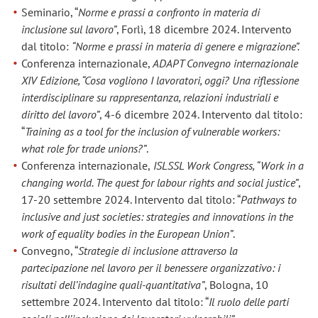
Seminario, “
Norme e prassi a confronto in materia di
inclusione sul lavoro”
, Forlì, 18 dicembre 2024. Intervento
dal titolo:
“Norme e prassi in materia di genere e migrazione”.
Conferenza internazionale,
ADAPT Convegno internazionale
XIV Edizione, “Cosa vogliono I lavoratori, oggi? Una riflessione
interdisciplinare su rappresentanza, relazioni industriali e
diritto del lavoro”
, 4-6 dicembre 2024. Intervento dal titolo:
“
Training as a tool for the inclusion of vulnerable workers:
what role for trade unions?”
.
Conferenza internazionale,
ISLSSL Work Congress, “Work in a
changing world. The quest for labour rights and social justice”
,
17-20 settembre 2024. Intervento dal titolo: “
Pathways to
inclusive and just societies: strategies and innovations in the
work of equality bodies in the European Union”
.
Convegno, “
Strategie di inclusione attraverso la
partecipazione nel lavoro per il benessere organizzativo: i
risultati dell’indagine quali-quantitativa”
, Bologna, 10
settembre 2024. Intervento dal titolo: “
Il ruolo delle parti