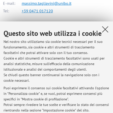
E-mail:
massimo.tagliavini@unibo.it
Tel:
+39 0471 017120
Alma Mater Studiorum - Università di Bologna
Questo sito web utilizza i cookie
Via Zamboni 33, Bologna -
Vai alla mappa
Nel nostro sito utilizziamo sia cookie tecnici necessari per il suo
funzionamento, sia cookie e altri strumenti di tracciamento
Orario di ricevimento
facoltativi che potrai attivare solo con il tuo consenso.
Cookie e altri strumenti di tracciamento facoltativi sono usati per
analisi statistiche, misure sull'efficacia della comunicazione
for office hours please contact me at the following email
istituzionale e analisi dei comportamenti degli utenti.
address: massimo.tagliavini@unibz.it
Se chiudi questo banner continuerai la navigazione solo con i
cookie necessari.
Puoi esprimere il consenso sui cookie facoltativi attivando l'opzione
in "Personalizza cookie" e, se vuoi, potrai esprimere consensi più
Ultimi avvisi
specifici in "Mostra cookie di profilazione".
Next test in itinere - crop ecosystems IMaHS students 2017-18
Potrai sempre rivedere le tue scelte e verificare lo stato dei consensi
Pubblicato il: 16 ottobre 2017
rientrando nella sezione "Impostazione cookie" del sito.