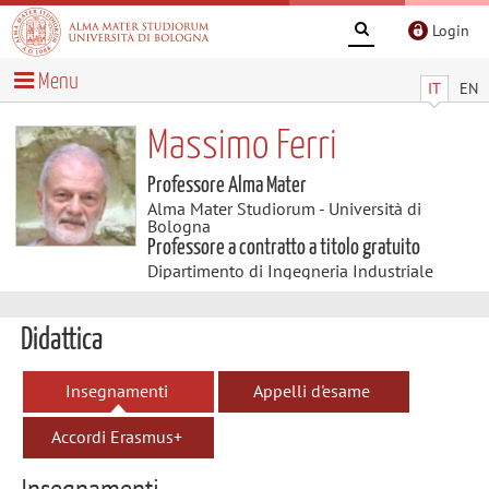
Login
Menu
IT
EN
Massimo Ferri
Professore Alma Mater
Alma Mater Studiorum - Università di
Bologna
Professore a contratto a titolo gratuito
Dipartimento di Ingegneria Industriale
Didattica
Insegnamenti
Appelli d'esame
Accordi Erasmus+
Insegnamenti