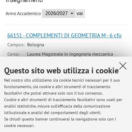
Anno Accademico
66151 - COMPLEMENTI DI GEOMETRIA M - 6 cfu
Campus:
Bologna
Corso:
Laurea Magistrale in Ingegneria meccanica
Questo sito web utilizza i cookie
67432 - COMPLEMENTI DI GEOMETRIA T - 6 cfu
Nel nostro sito utilizziamo sia cookie tecnici necessari per il suo
Campus:
Bologna
funzionamento, sia cookie e altri strumenti di tracciamento
facoltativi che potrai attivare solo con il tuo consenso.
Laurea in Ingegneria elettronica e
Corso:
Cookie e altri strumenti di tracciamento facoltativi sono usati per
telecomunicazioni
analisi statistiche, misure sull'efficacia della comunicazione
Laurea in Ingegneria meccanica
istituzionale e analisi dei comportamenti degli utenti.
Se chiudi questo banner continuerai la navigazione solo con i
cookie necessari.