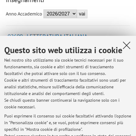
Anno Accademico
02609 - LETTERATURA ITALIANA
CONTEMPORANEA (Modulo 2)
Questo sito web utilizza i cookie
Campus:
Bologna
Nel nostro sito utilizziamo sia cookie tecnici necessari per il suo
Corso:
Laurea in Filosofia
funzionamento, sia cookie e altri strumenti di tracciamento
Periodo delle lezioni: dal 1 aprile 2027 al 11 maggio
facoltativi che potrai attivare solo con il tuo consenso.
2027
Cookie e altri strumenti di tracciamento facoltativi sono usati per
analisi statistiche, misure sull'efficacia della comunicazione
Orario delle lezioni
istituzionale e analisi dei comportamenti degli utenti.
Se chiudi questo banner continuerai la navigazione solo con i
cookie necessari.
Puoi esprimere il consenso sui cookie facoltativi attivando l'opzione
in "Personalizza cookie" e, se vuoi, potrai esprimere consensi più
Ultimi avvisi
specifici in "Mostra cookie di profilazione".