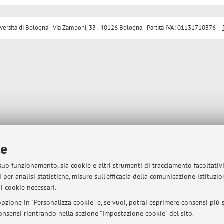
sità di Bologna - Via Zamboni, 33 - 40126 Bologna - Partita IVA: 01131710376
ie
 suo funzionamento, sia cookie e altri strumenti di tracciamento facoltativ
 per analisi statistiche, misure sull'efficacia della comunicazione istituzi
i cookie necessari.
pzione in "Personalizza cookie" e, se vuoi, potrai esprimere consensi più sp
 consensi rientrando nella sezione "Impostazione cookie" del sito.