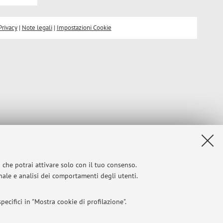
Privacy
|
Note legali
|
Impostazioni Cookie
i che potrai attivare solo con il tuo consenso.
onale e analisi dei comportamenti degli utenti.
ecifici in "Mostra cookie di profilazione".