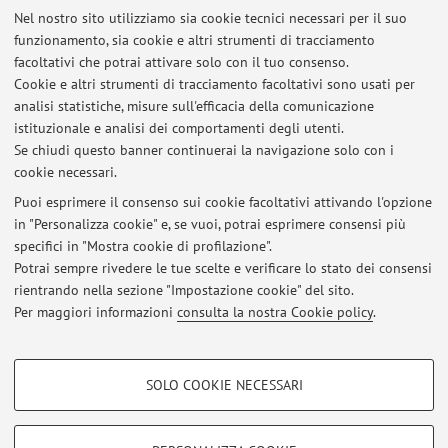
ARgMlkHmheyz_8cxX1 journal ...
Nel nostro sito utilizziamo sia cookie tecnici necessari per il suo
funzionamento, sia cookie e altri strumenti di tracciamento
Pubblicato il: 08 gennaio 2025
facoltativi che potrai attivare solo con il tuo consenso.
Cookie e altri strumenti di tracciamento facoltativi sono usati per
UNDP HDI site
analisi statistiche, misure sull'efficacia della comunicazione
explore the UNDP site and the HDI reports
istituzionale e analisi dei comportamenti degli utenti.
https://hdr.undp.org/data-center/human-development-
Se chiudi questo banner continuerai la navigazione solo con i
index#/indicies/HDI
cookie necessari.
Pubblicato il: 04 marzo 2023
Puoi esprimere il consenso sui cookie facoltativi attivando l'opzione
in "Personalizza cookie" e, se vuoi, potrai esprimere consensi più
@mail
specifici in "Mostra cookie di profilazione".
Potrai sempre rivedere le tue scelte e verificare lo stato dei consensi
please write messages to mzzmsm@unife.it
rientrando nella sezione "Impostazione cookie" del sito.
Pubblicato il: 04 marzo 2018
Per maggiori informazioni
consulta la nostra Cookie policy
.
COOKIE DI PROFILAZIONE - FACOLTATIVI
SOLO COOKIE NECESSARI
Si tratta di cookie utilizzati per analizzare le caratteristiche della navigazione
Area riservata
degli utenti, creare profili in base al loro comportamento sul sito, per analisi
Accedi tramite
login
per gestire tutti i contenuti del sito.
di marketing.