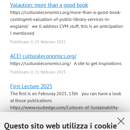
Valaution: more than a good book
https://culturaleconomics.org/more-than-a-good-book-
contingent-valuation-of-public-library-services-in-
england/ we ll address CVM stuff, this is an anticipation
I mentioned
Pubblicato il: 25 febbraio 2025
ACEI culturaleconomics.org/
https://culturaleconomics.org/ A site to get inspirations
Pubblicato il: 21 febbraio 2025
First Lecture 2025
The first is on Februray 2025, 13th you can have a look
at those publications
https://www.routledge.com/Cultures-of-Sustainability-
and-Wellbeing-Theories-Histories-and-Policies/Spinozzi-
Mazzanti/p/book/9780367271190?
Questo sito web utilizza i cookie
srsltid=AfmBOopHuuCgIVBKdO1QqIKJMEcFdK75Iwm8ch