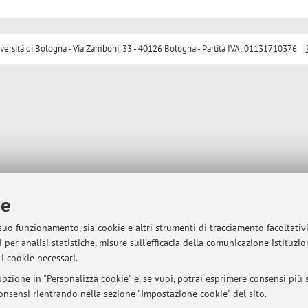
sità di Bologna - Via Zamboni, 33 - 40126 Bologna - Partita IVA: 01131710376
ie
 suo funzionamento, sia cookie e altri strumenti di tracciamento facoltativ
 per analisi statistiche, misure sull'efficacia della comunicazione istituzi
i cookie necessari.
pzione in "Personalizza cookie" e, se vuoi, potrai esprimere consensi più sp
 consensi rientrando nella sezione "Impostazione cookie" del sito.