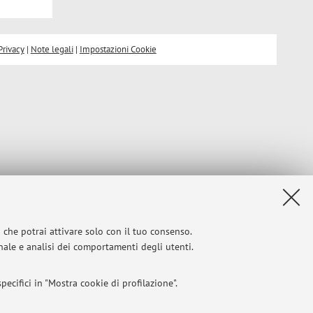
Privacy
|
Note legali
|
Impostazioni Cookie
i che potrai attivare solo con il tuo consenso.
onale e analisi dei comportamenti degli utenti.
ecifici in "Mostra cookie di profilazione".