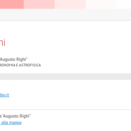
ni
"Augusto Righi"
 ASTRONOMIA E ASTROFISICA
bo.it
a "Augusto Righi"
i alla mappa