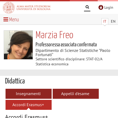
Login
Menu
IT
EN
Marzia Freo
Professoressa associata confermata
Dipartimento di Scienze Statistiche "Paolo
Fortunati"
Settore scientifico disciplinare: STAT-02/A
Statistica economica
Didattica
Insegnamenti
Appelli d'esame
Accordi Erasmus+
Accordi Erasmus+