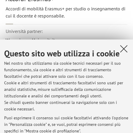
Accordi di mobilità Erasmus+ per studio o insegnamento di
cui il docente è responsabile.
Università partner:
Wageningen Universiteit
Paese:
Questo sito web utilizza i cookie
Paesi Bassi
Nel nostro sito utilizziamo sia cookie tecnici necessari per il suo
Codice Erasmus:
funzionamento, sia cookie e altri strumenti di tracciamento
NL WAGENIN01
facoltativi che potrai attivare solo con il tuo consenso.
Cookie e altri strumenti di tracciamento facoltativi sono usati per
Area disciplinare:
analisi statistiche, misure sull'efficacia della comunicazione
0311 - Economics
istituzionale e analisi dei comportamenti degli utenti.
Se chiudi questo banner continuerai la navigazione solo con i
cookie necessari.
Puoi esprimere il consenso sui cookie facoltativi attivando l'opzione
in "Personalizza cookie" e, se vuoi, potrai esprimere consensi più
Ultimi avvisi
specifici in "Mostra cookie di profilazione".