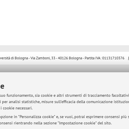
sità di Bologna - Via Zamboni, 33 - 40126 Bologna - Partita IVA: 01131710376
ie
 suo funzionamento, sia cookie e altri strumenti di tracciamento facoltativ
 per analisi statistiche, misure sull'efficacia della comunicazione istituzi
i cookie necessari.
pzione in "Personalizza cookie" e, se vuoi, potrai esprimere consensi più sp
 consensi rientrando nella sezione "Impostazione cookie" del sito.