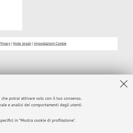
Privacy
|
Note legali
|
Impostazioni Cookie
i che potrai attivare solo con il tuo consenso.
onale e analisi dei comportamenti degli utenti.
ecifici in "Mostra cookie di profilazione".