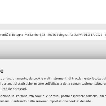
sità di Bologna - Via Zamboni, 33 - 40126 Bologna - Partita IVA: 01131710376
ie
 suo funzionamento, sia cookie e altri strumenti di tracciamento facoltativ
 per analisi statistiche, misure sull'efficacia della comunicazione istituzi
i cookie necessari.
pzione in "Personalizza cookie" e, se vuoi, potrai esprimere consensi più sp
 consensi rientrando nella sezione "Impostazione cookie" del sito.