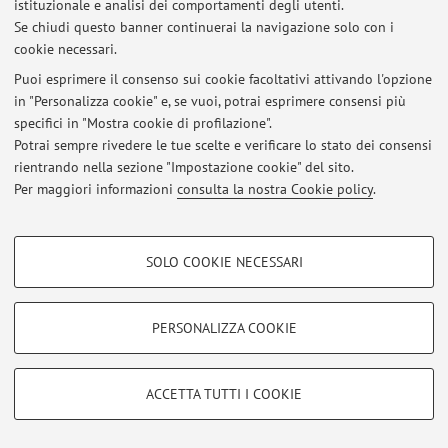
istituzionale e analisi dei comportamenti degli utenti.
Se chiudi questo banner continuerai la navigazione solo con i
Al momento non sono presenti avvisi.
cookie necessari.
Puoi esprimere il consenso sui cookie facoltativi attivando l'opzione
in "Personalizza cookie" e, se vuoi, potrai esprimere consensi più
specifici in "Mostra cookie di profilazione".
Potrai sempre rivedere le tue scelte e verificare lo stato dei consensi
Area riservata
rientrando nella sezione "Impostazione cookie" del sito.
Accedi tramite
login
per gestire tutti i contenuti del sito.
Per maggiori informazioni
consulta la nostra Cookie policy
.
COOKIE DI PROFILAZIONE - FACOLTATIVI
© 2026 - ALMA MATER STUDIORUM - Università di Bologna - Via
SOLO COOKIE NECESSARI
Zamboni, 33 - 40126 Bologna - Partita IVA: 01131710376
Si tratta di cookie utilizzati per analizzare le caratteristiche della navigazione
Privacy
|
Note legali
|
Impostazioni Cookie
degli utenti, creare profili in base al loro comportamento sul sito, per analisi
di marketing.
PERSONALIZZA COOKIE
Mostra cookie di profilazione
Google/Youtube Video
COOKIE TECNICI - NECESSARI
ACCETTA TUTTI I COOKIE
Facebook
Si tratta di cookie tecnici utilizzati, a titolo esemplificativo, per il corretto
Vimeo
funzionamento del sito, salvare le preferenze di navigazione, per il