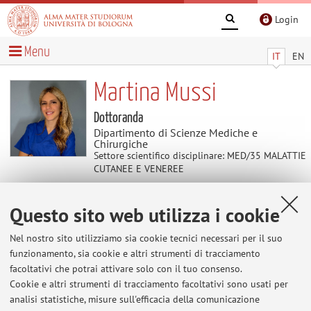
Login
Menu
IT
EN
Martina Mussi
Dottoranda
Dipartimento di Scienze Mediche e
Chirurgiche
Settore scientifico disciplinare: MED/35 MALATTIE
CUTANEE E VENEREE
Questo sito web utilizza i cookie
Contenuti utili
Nel nostro sito utilizziamo sia cookie tecnici necessari per il suo
Al momento non sono presenti contenuti.
funzionamento, sia cookie e altri strumenti di tracciamento
facoltativi che potrai attivare solo con il tuo consenso.
Cookie e altri strumenti di tracciamento facoltativi sono usati per
analisi statistiche, misure sull'efficacia della comunicazione
Ultimi avvisi