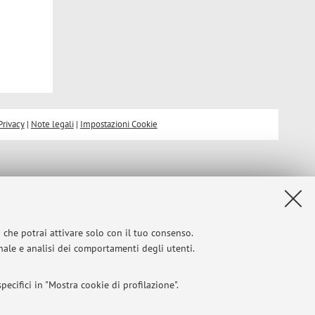
Privacy
|
Note legali
|
Impostazioni Cookie
i che potrai attivare solo con il tuo consenso.
onale e analisi dei comportamenti degli utenti.
ecifici in "Mostra cookie di profilazione".