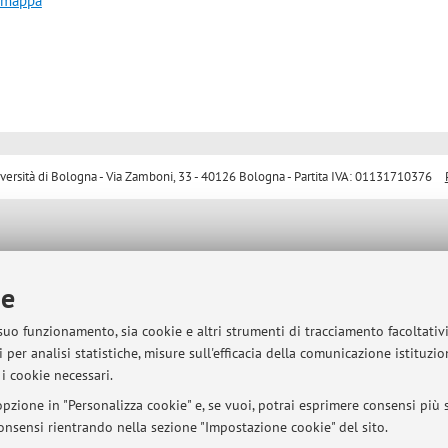
a mappa
sità di Bologna - Via Zamboni, 33 - 40126 Bologna - Partita IVA: 01131710376
ie
 suo funzionamento, sia cookie e altri strumenti di tracciamento facoltativ
 per analisi statistiche, misure sull'efficacia della comunicazione istituzi
i cookie necessari.
pzione in "Personalizza cookie" e, se vuoi, potrai esprimere consensi più sp
 consensi rientrando nella sezione "Impostazione cookie" del sito.