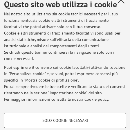
Questo sito web utilizza i cookie
Contatti
Nel nostro sito utilizziamo sia cookie tecnici necessari per il suo
E-mail:
martina.duca3@unibo.it
funzionamento, sia cookie e altri strumenti di tracciamento
facoltativi che potrai attivare solo con il tuo consenso.
Cookie e altri strumenti di tracciamento facoltativi sono usati per
analisi statistiche, misure sull'efficacia della comunicazione
Dipartimento di Scienze Mediche e Chirurgiche
istituzionale e analisi dei comportamenti degli utenti.
Via San Giacomo 14, Bologna -
Vai alla mappa
Se chiudi questo banner continuerai la navigazione solo con i
cookie necessari.
Puoi esprimere il consenso sui cookie facoltativi attivando l'opzione
in "Personalizza cookie" e, se vuoi, potrai esprimere consensi più
Ultimi avvisi
specifici in "Mostra cookie di profilazione".
Potrai sempre rivedere le tue scelte e verificare lo stato dei consensi
Al momento non sono presenti avvisi.
rientrando nella sezione "Impostazione cookie" del sito.
Per maggiori informazioni
consulta la nostra Cookie policy
.
COOKIE DI PROFILAZIONE - FACOLTATIVI
SOLO COOKIE NECESSARI
Si tratta di cookie utilizzati per analizzare le caratteristiche della navigazione
Area riservata