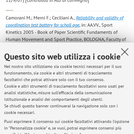
12/9/07) [Contributo in Atti di convegno]
Camorani M.; Merni F.; Ceciliani A.
,
Reliability and validity of
coordination test battery for scholl age
, in: AA.VV., Sport
Kinetics 2005 - Book of Paper Scientific Fundaments of
Human Movement and Sport Practice, BOLOGNA, Faculty of
Exercise and Sport Sciences Unibo, 2006, Unico + CD rom,
pp. 242 - 244 (atti di: 9th International Scientific Conference
Questo sito web utilizza i cookie
IASK Sport Kinetics 2005 Scientific Fundaments of Human
Nel nostro sito utilizziamo sia cookie tecnici necessari per il suo
Movement and Sport Practice, Rimini, Italy, September 16th
funzionamento, sia cookie e altri strumenti di tracciamento
- 18th, 2005) [Contributo in Atti di convegno]
facoltativi che potrai attivare solo con il tuo consenso.
Cookie e altri strumenti di tracciamento facoltativi sono usati per
analisi statistiche, misure sull'efficacia della comunicazione
istituzionale e analisi dei comportamenti degli utenti.
Pubblicazioni antecedenti il 2004
Se chiudi questo banner continuerai la navigazione solo con i
cookie necessari.
Puoi esprimere il consenso sui cookie facoltativi attivando l'opzione
in "Personalizza cookie" e, se vuoi, potrai esprimere consensi più
Ultimi avvisi