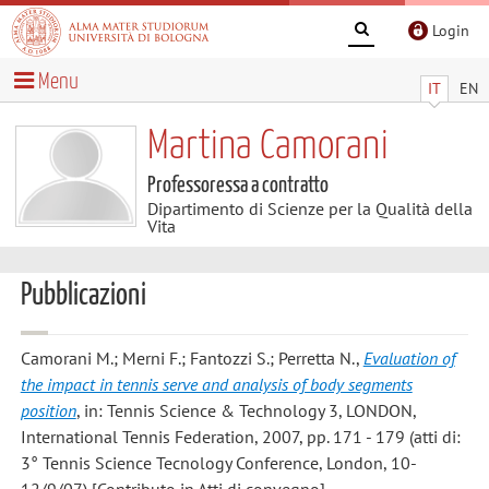
Login
Menu
IT
EN
Martina Camorani
Professoressa a contratto
Dipartimento di Scienze per la Qualità della
Vita
Pubblicazioni
Camorani M.; Merni F.; Fantozzi S.; Perretta N.
,
Evaluation of
the impact in tennis serve and analysis of body segments
position
, in: Tennis Science & Technology 3, LONDON,
International Tennis Federation, 2007, pp. 171 - 179 (atti di:
3° Tennis Science Tecnology Conference, London, 10-