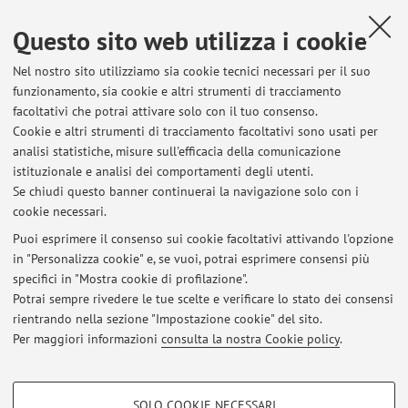
Dipartimento di Scienze per la Qualità della Vita
Questo sito web utilizza i cookie
Corso D'Augusto 237, Rimini -
Vai alla mappa
Nel nostro sito utilizziamo sia cookie tecnici necessari per il suo
funzionamento, sia cookie e altri strumenti di tracciamento
Orario di ricevimento
facoltativi che potrai attivare solo con il tuo consenso.
Cookie e altri strumenti di tracciamento facoltativi sono usati per
Bologna: Martedì dalle 14.00 alle 15.00 al Centro Sportivo
analisi statistiche, misure sull'efficacia della comunicazione
Record. Solo su appuntamento.
istituzionale e analisi dei comportamenti degli utenti.
Rimini: Giovedì dalle 13.00 alle 14.00 solo su appuntamento.
Se chiudi questo banner continuerai la navigazione solo con i
cookie necessari.
Puoi esprimere il consenso sui cookie facoltativi attivando l'opzione
in "Personalizza cookie" e, se vuoi, potrai esprimere consensi più
Ultimi avvisi
specifici in "Mostra cookie di profilazione".
Potrai sempre rivedere le tue scelte e verificare lo stato dei consensi
Al momento non sono presenti avvisi.
rientrando nella sezione "Impostazione cookie" del sito.
Per maggiori informazioni
consulta la nostra Cookie policy
.
COOKIE DI PROFILAZIONE - FACOLTATIVI
SOLO COOKIE NECESSARI