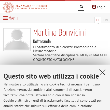
Login
Menu
IT
EN
Martina Bonvicini
Dottoranda
Dipartimento di Scienze Biomediche e
Neuromotorie
Settore scientifico disciplinare: MED/28 MALATTIE
ODONTOSTOMATOLOGICHE
Questo sito web utilizza i cookie
Contenuti utili
Nel nostro sito utilizziamo sia cookie tecnici necessari per il suo
Al momento non sono presenti contenuti.
funzionamento, sia cookie e altri strumenti di tracciamento
facoltativi che potrai attivare solo con il tuo consenso.
Cookie e altri strumenti di tracciamento facoltativi sono usati per
analisi statistiche, misure sull'efficacia della comunicazione
Ultimi avvisi