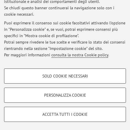
istituzionale e analisi dei comportamenti degli utenti.
Se chiudi questo banner continuerai la navigazione solo con i
Al momento non sono presenti avvisi.
cookie necessari.
Puoi esprimere il consenso sui cookie facoltativi attivando l'opzione
in "Personalizza cookie" e, se vuoi, potrai esprimere consensi più
specifici in "Mostra cookie di profilazione".
Potrai sempre rivedere le tue scelte e verificare lo stato dei consensi
Area riservata
rientrando nella sezione "Impostazione cookie" del sito.
Accedi tramite
login
per gestire tutti i contenuti del sito.
Per maggiori informazioni
consulta la nostra Cookie policy
.
COOKIE DI PROFILAZIONE - FACOLTATIVI
© 2026 - ALMA MATER STUDIORUM - Università di Bologna - Via
SOLO COOKIE NECESSARI
Zamboni, 33 - 40126 Bologna - Partita IVA: 01131710376
Si tratta di cookie utilizzati per analizzare le caratteristiche della navigazione
Privacy
|
Note legali
|
Impostazioni Cookie
degli utenti, creare profili in base al loro comportamento sul sito, per analisi
di marketing.
PERSONALIZZA COOKIE
Mostra cookie di profilazione
Google/Youtube Video
COOKIE TECNICI - NECESSARI
ACCETTA TUTTI I COOKIE
Facebook
Si tratta di cookie tecnici utilizzati, a titolo esemplificativo, per il corretto
Vimeo
funzionamento del sito, salvare le preferenze di navigazione, per il