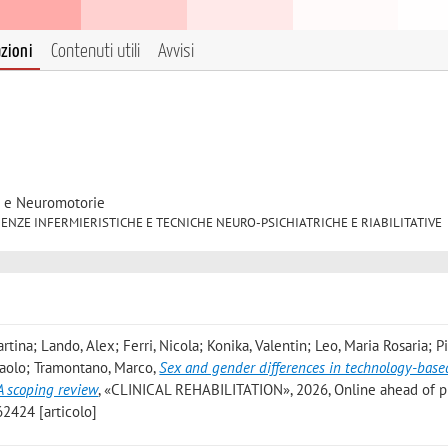
azioni
Contenuti utili
Avvisi
e e Neuromotorie
48 SCIENZE INFERMIERISTICHE E TECNICHE NEURO-PSICHIATRICHE E RIABILITATIVE
na; Lando, Alex; Ferri, Nicola; Konika, Valentin; Leo, Maria Rosaria; P
, Paolo; Tramontano, Marco
,
Sex and gender differences in technology-base
 A scoping review
, «CLINICAL REHABILITATION», 2026, Online ahead of pr
424 [articolo]