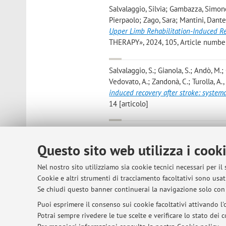
Salvalaggio, Silvia; Gambazza, Simone;
Pierpaolo; Zago, Sara; Mantini, Dante;
Upper Limb Rehabilitation-Induced Rec
THERAPY», 2024, 105, Article number:
Salvalaggio, S.; Gianola, S.; Andò, M.; 
Vedovato, A.; Zandonà, C.; Turolla, A.
induced recovery after stroke: system
14 [articolo]
Salvalaggio S.; Turolla A.; Ando M.; B
Maistrello L.; Mascotto E.; Parrotta I
Questo sito web utilizza i cook
Filippini N.
,
Prediction of rehabilitat
approach
, «FRONTIERS IN AGING NEUR
Nel nostro sito utilizziamo sia cookie tecnici necessari per il
Open Access
Cookie e altri strumenti di tracciamento facoltativi sono usati
Se chiudi questo banner continuerai la navigazione solo con 
Puoi esprimere il consenso sui cookie facoltativi attivando l'o
Potrai sempre rivedere le tue scelte e verificare lo stato dei