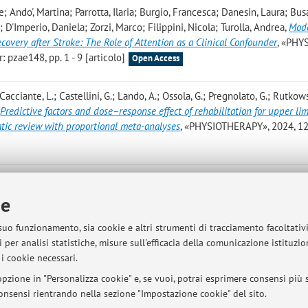
 Ando', Martina; Parrotta, Ilaria; Burgio, Francesca; Danesin, Laura; Bus
 D'Imperio, Daniela; Zorzi, Marco; Filippini, Nicola; Turolla, Andrea
,
Mod
overy after Stroke: The Role of Attention as a Clinical Confounder
, «PHY
 pzae148, pp. 1 - 9 [articolo]
Open Access
Cacciante, L.; Castellini, G.; Lando, A.; Ossola, G.; Pregnolato, G.; Rutkows
,
Predictive factors and dose–response effect of rehabilitation for upper li
atic review with proportional meta-analyses
, «PHYSIOTHERAPY», 2024, 125
arresi R.; Burgio F.; Busan P.; Cortese A.M.; D'Imperio D.; Danesin L.; Fer
.; Pezzetta R.; Rigon E.; Vedovato A.; Zago S.; Zorzi M.; Arcara G.; Mantini
ie
ion induced motor recovery after stroke using a multi-dimensional and mu
OSCIENCE», 2023, 15, Article number: 1205063, pp. 1 - 13 [articolo]
 suo funzionamento, sia cookie e altri strumenti di tracciamento facoltativ
 per analisi statistiche, misure sull'efficacia della comunicazione istituzi
i cookie necessari.
pzione in "Personalizza cookie" e, se vuoi, potrai esprimere consensi più sp
 consensi rientrando nella sezione "Impostazione cookie" del sito.