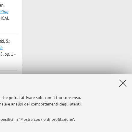
an,
eling
SICAL
ki, S.;
mb
, pp. 1 -
razzi G.;
 D.;
lti-modal
i che potrai attivare solo con il tuo consenso.
onale e analisi dei comportamenti degli utenti.
ecifici in "Mostra cookie di profilazione".