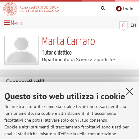
Login
Menu
IT
EN
Marta Carraro
Tutor didattico
Dipartimento di Scienze Giuridiche
Contenuti utili
Questo sito web utilizza i cookie
Al momento non sono presenti contenuti.
Nel nostro sito utilizziamo sia cookie tecnici necessari per il suo
funzionamento, sia cookie e altri strumenti di tracciamento
facoltativi che potrai attivare solo con il tuo consenso.
Ultimi avvisi
Cookie e altri strumenti di tracciamento facoltativi sono usati per
analisi statistiche, misure sull'efficacia della comunicazione
Al momento non sono presenti avvisi.