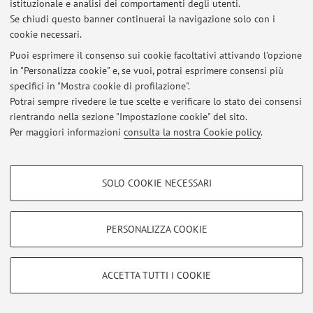
istituzionale e analisi dei comportamenti degli utenti.
Se chiudi questo banner continuerai la navigazione solo con i
cookie necessari.
Puoi esprimere il consenso sui cookie facoltativi attivando l'opzione
in "Personalizza cookie" e, se vuoi, potrai esprimere consensi più
Area riservata
specifici in "Mostra cookie di profilazione".
Accedi tramite
login
per gestire tutti i contenuti del sito.
Potrai sempre rivedere le tue scelte e verificare lo stato dei consensi
rientrando nella sezione "Impostazione cookie" del sito.
Per maggiori informazioni
consulta la nostra Cookie policy
.
© 2026 - ALMA MATER STUDIORUM - Università di Bologna - Via
Zamboni, 33 - 40126 Bologna - Partita IVA: 01131710376
COOKIE DI PROFILAZIONE - FACOLTATIVI
Privacy
|
Note legali
|
Impostazioni Cookie
SOLO COOKIE NECESSARI
Si tratta di cookie utilizzati per analizzare le caratteristiche della navigazione
degli utenti, creare profili in base al loro comportamento sul sito, per analisi
di marketing.
PERSONALIZZA COOKIE
Mostra cookie di profilazione
Google/Youtube Video
COOKIE TECNICI - NECESSARI
ACCETTA TUTTI I COOKIE
Facebook
Si tratta di cookie tecnici utilizzati, a titolo esemplificativo, per il corretto
Vimeo
funzionamento del sito, salvare le preferenze di navigazione, per il